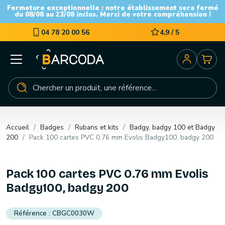
Fermeture exceptionnelle : notre établissement sera fermé
du 08/08 au 23/08 inclus. Merci de votre compréhension !
04 78 20 00 56
4,9 / 5
Accueil
Badges
Rubans et kits
Badgy, badgy 100 et Badgy
200
Pack 100 cartes PVC 0.76 mm Evolis Badgy100, badgy 200
Pack 100 cartes PVC 0.76 mm Evolis
Badgy100, badgy 200
CBGC0030W