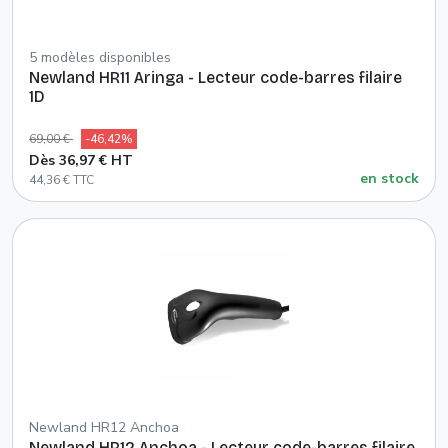
5 modèles disponibles
Newland HR11 Aringa - Lecteur code-barres filaire
1D
69,00 €
-46,42%
Dès 36,97 € HT
en stock
44,36 € TTC
Newland HR12 Anchoa
Newland HR12 Anchoa - Lecteur code-barres filaire