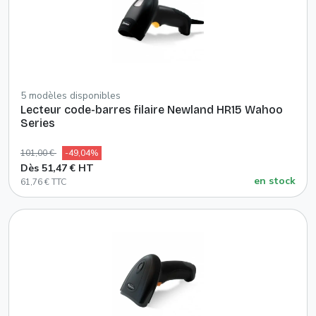
5 modèles disponibles
Lecteur code-barres filaire Newland HR15 Wahoo
Series
101,00 €
-49,04%
Dès 51,47 € HT
en stock
61,76 € TTC