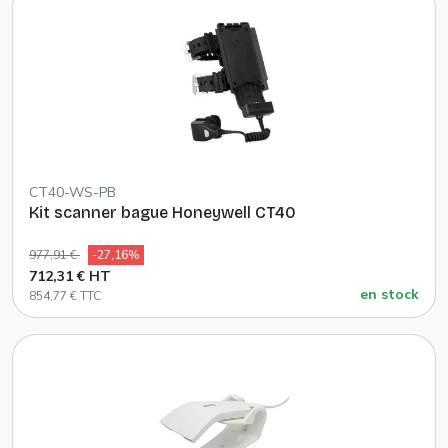
CT40-WS-PB
Kit scanner bague Honeywell CT40
977,91 €
-27,16%
712,31 € HT
en stock
854,77 € TTC