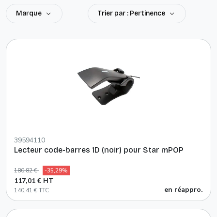
Marque
Trier par : Pertinence
39594110
Lecteur code-barres 1D (noir) pour Star mPOP
180,82 €
-35,29%
117,01 € HT
en réappro.
140,41 € TTC