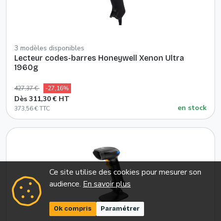
3 modèles disponibles
Lecteur codes-barres Honeywell Xenon Ultra
1960g
427,37 €
-27,16%
Dès 311,30 € HT
en stock
373,56 € TTC
Ce site utilise des cookies pour mesurer son
audience.
En savoir plus
Ok compris
Paramétrer