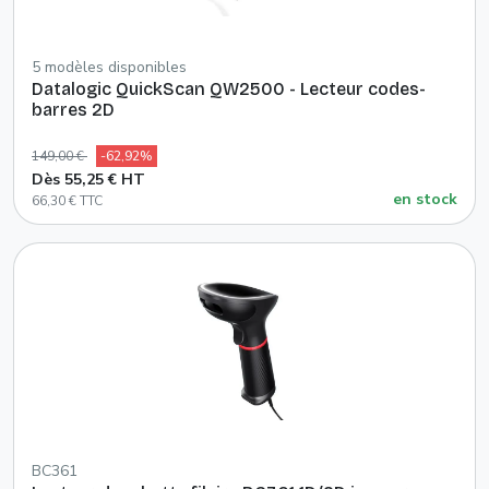
5 modèles disponibles
Datalogic QuickScan QW2500 - Lecteur codes-
barres 2D
149,00 €
-62,92%
Dès 55,25 € HT
en stock
66,30 € TTC
BC361