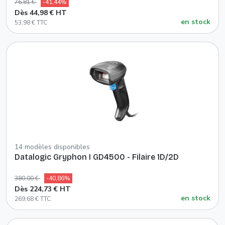
76,81 €
-41,44%
Dès 44,98 € HT
en stock
53,98 € TTC
14 modèles disponibles
Datalogic Gryphon I GD4500 - Filaire 1D/2D
380,00 €
-40,86%
Dès 224,73 € HT
en stock
269,68 € TTC