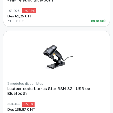
- Filaire et/ou Bluetooth
103,00 €
-40,53%
Dès 61,25 € HT
en stock
73,50 € TTC
2 modèles disponibles
Lecteur code-barres Star BSH-32 - USB ou
Bluetooth
210,00 €
-35,3%
Dès 135,87 € HT