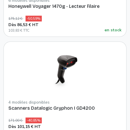
6 modèles disponibles
Honeywell Voyager 1470g - Lecteur filaire
175,12 €
-50,59%
Dès 86,53 € HT
en stock
103,83 € TTC
4 modèles disponibles
Scanners Datalogic Gryphon I GD4200
171,00 €
-40,85%
Dès 101,15 € HT