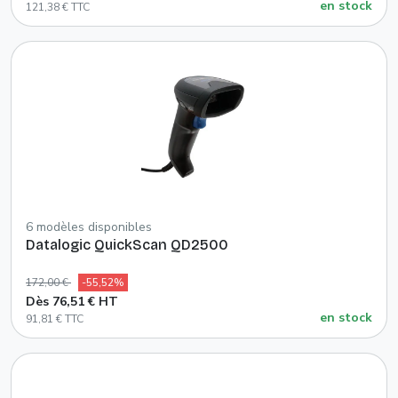
en stock
121,38 € TTC
6 modèles disponibles
Datalogic QuickScan QD2500
172,00 €
-55,52%
Dès 76,51 € HT
en stock
91,81 € TTC