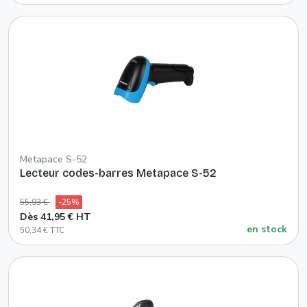
Metapace S-52
Lecteur codes-barres Metapace S-52
55,93 €
-25%
Dès 41,95 € HT
en stock
50,34 € TTC