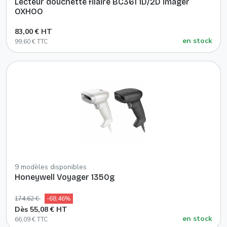
Lecteur douchette filaire BC361 1D/2D imager
OXHOO
83,00 € HT
en stock
99,60 € TTC
9 modèles disponibles
Honeywell Voyager 1350g
174,62 €
-68,46%
Dès 55,08 € HT
en stock
66,09 € TTC