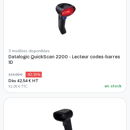
3 modèles disponibles
Datalogic QuickScan 2200 - Lecteur codes-barres
1D
113,00 €
-62,35%
Dès 42,54 € HT
en stock
51,05 € TTC