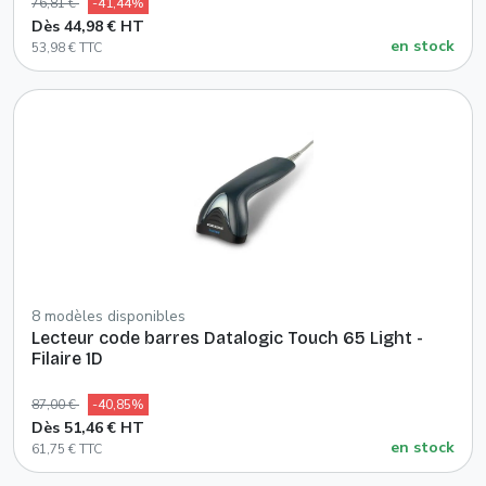
76,81 €
-41,44%
Dès 44,98 € HT
en stock
53,98 € TTC
8 modèles disponibles
Lecteur code barres Datalogic Touch 65 Light -
Filaire 1D
87,00 €
-40,85%
Dès 51,46 € HT
en stock
61,75 € TTC