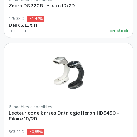
Zebra DS2208 - filaire 1D/2D
145,33 €
-41,44%
Dès 85,11 € HT
en stock
102,13 € TTC
6 modèles disponibles
Lecteur code barres Datalogic Heron HD3430 -
Filaire 1D/2D
363,00 €
-40,85%