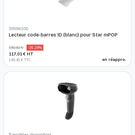
39594100
Lecteur code-barres 1D (blanc) pour Star mPOP
180,82 €
-35,29%
117,01 € HT
en réappro.
140,41 € TTC
8 modèles disponibles