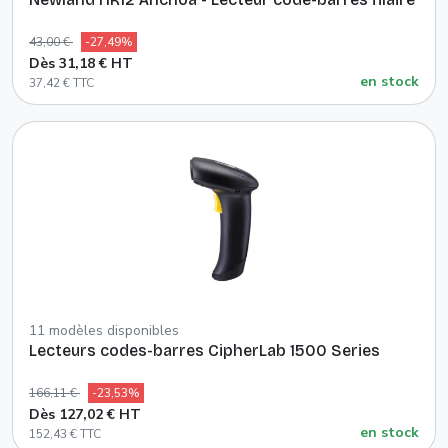
43,00 €
-27,49%
Dès 31,18 € HT
en stock
37,42 € TTC
11 modèles disponibles
Lecteurs codes-barres CipherLab 1500 Series
166,11 €
-23,53%
Dès 127,02 € HT
en stock
152,43 € TTC