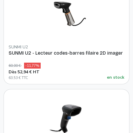
SUNMI U2
SUNMI U2 - Lecteur codes-barres filaire 2D imager
60,00 €
-11,77%
Dès 52,94 € HT
en stock
63,53 € TTC