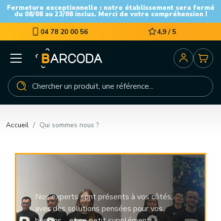
Fermeture exceptionnelle : notre établissement sera fermé
du 08/08 au 23/08 inclus. Merci de votre compréhension !
04 78 20 00 56
4,9 / 5
Accueil
Qui sommes nous ?
Nos experts sont présents à vos côtés,
avec des solutions pensées pour vos
besoins… et ce petit supplément