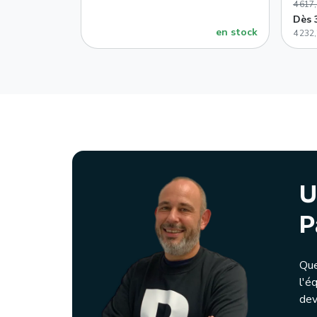
4 617
Dès 
en stock
4 232
U
P
Que
l'é
dev