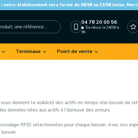
: notre établissement sera fermé du 08/08 au 23/08 inclus. Merc
04 78 20 00 56
De retour le 24/08 à
9h
Terminaux
Point de vente
vous donnent la visibilité des actifs en temps réel besoin de rat
 des données liées aux actifs à l'épreuve des erreurs.
 encodage RFID
sélectionnées pour chaque besoin. Avec nos imp
 besoin.