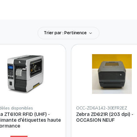
Trier par : Pertinence
èles disponibles
OCC-ZD6A142-30EFR2EZ
a ZT610R RFID (UHF) -
Zebra ZD621R (203 dpi) -
imante d'étiquettes haute
OCCASION NEUF
formance