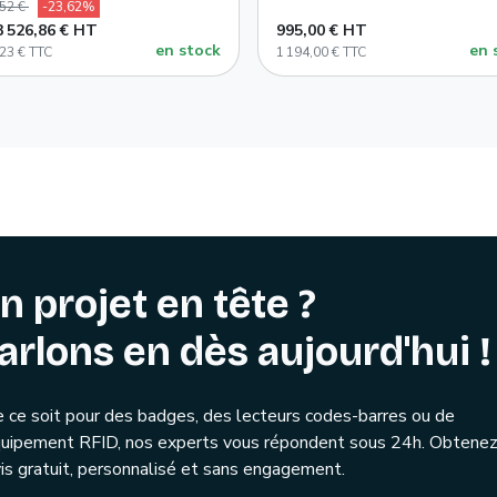
,52 €
-23,62%
3 526,86 € HT
995,00 € HT
en stock
en 
,23 € TTC
1 194,00 € TTC
n projet en tête ?
arlons en dès aujourd'hui !
 ce soit pour des badges, des lecteurs codes-barres ou de
quipement RFID, nos experts vous répondent sous 24h. Obtenez
is gratuit, personnalisé et sans engagement.