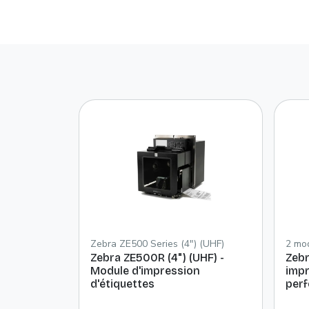
Zebra ZE500 Series (4") (UHF)
2 mod
Zebra ZE500R (4") (UHF) -
Zebr
Module d'impression
impr
d'étiquettes
per