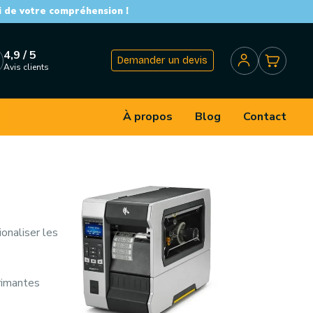
i de votre compréhension !
4,9 / 5
Demander un devis
Avis clients
À propos
Blog
Contact
ionaliser les
rimantes