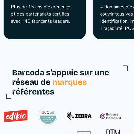
Plus de 15 ans d'expérience
4 domaines d'ex
et des partenariats certifiés
couvrir tous vos
avec +40 fabricants leaders.
Identification, I
Traçabilité, POS
Barcoda s'appuie sur une
réseau de
marques
référentes