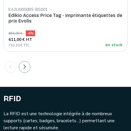
EA2U0000BS-BS001
Edikio Access Price Tag - imprimante étiquettes de
prix Evolis
650,00 €
-6%
611,00 € HT
en stock
733,20 € TTC
RFID
La RFID est une technologie intégrée à de nombreux
supports (cartes, badges, bracelets…) permettant une
lecture rapide et sécurisée.