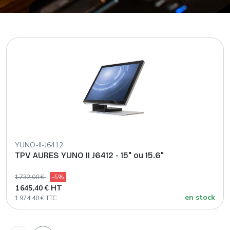
YUNO-II-J6412
TPV AURES YUNO II J6412 - 15" ou 15.6"
1 732,00 €
-5%
1 645,40 € HT
en stock
1 974,48 € TTC