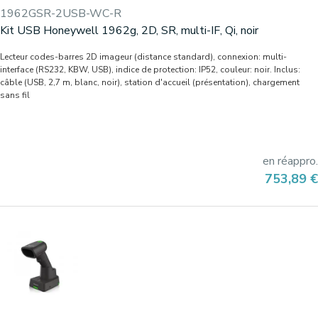
1962GSR-2USB-WC-R
Kit USB Honeywell 1962g, 2D, SR, multi-IF, Qi, noir
Lecteur codes-barres 2D imageur (distance standard), connexion: multi-
interface (RS232, KBW, USB), indice de protection: IP52, couleur: noir. Inclus:
câble (USB, 2,7 m, blanc, noir), station d'accueil (présentation), chargement
sans fil
en réappro.
Prix
753,89 €