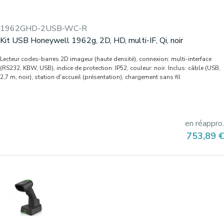
1962GHD-2USB-WC-R
Kit USB Honeywell 1962g, 2D, HD, multi-IF, Qi, noir
Lecteur codes-barres 2D imageur (haute densité), connexion: multi-interface
(RS232, KBW, USB), indice de protection: IP52, couleur: noir. Inclus: câble (USB,
2,7 m, noir), station d'accueil (présentation), chargement sans fil
en réappro.
Prix
753,89 €