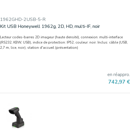
1962GHD-2USB-5-R
Kit USB Honeywell 1962g, 2D, HD, multi-IF, noir
Lecteur codes-barres 2D imageur (haute densité), connexion: multi-interface
(RS232, KBW, USB), indice de protection: IP52, couleur: noir. Inclus: câble (USB,
2,7 m, lice, noir), station d'accueil (présentation)
en réappro.
Prix
742,97 €