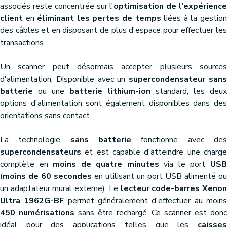
associés reste concentrée sur l'
optimisation de l'expérienc
client
en
éliminant les pertes de temps
liées à la gestio
des câbles et en disposant de plus d'espace pour effectuer les
transactions.
Un scanner peut désormais accepter plusieurs sources
d'alimentation. Disponible avec un
supercondensateur san
batterie
ou une
batterie lithium-ion
standard, les deu
options d'alimentation sont également disponibles dans des
orientations sans contact.
La technologie
sans batterie
fonctionne avec de
supercondensateurs
et est capable d'atteindre une charge
complète en
moins de quatre minutes
via le port
US
(
moins de 60 secondes
en utilisant un port USB alimenté ou
un adaptateur mural externe). Le
lecteur code-barres Xeno
Ultra 1962G-BF
permet généralement d'effectuer au moin
450 numérisations
sans être rechargé. Ce scanner est donc
idéal pour des applications telles que les
caisses