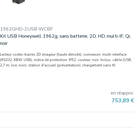
1962GHD-2USB-WCBF
Kit USB Honeywell 1962g, sans batterie, 2D, HD, multi-IF, Qi,
noir
Lecteur codes-barres 2D imageur (haute densité), connexion: multi-interface
(RS232, KBW, USB), indice de protection: IP52, couleur: noir. Inclus: câble (USB,
2,7 m, lice, noir), station d'accueil (présentation), chargement sans fil
en réappro.
Prix
753,89 €