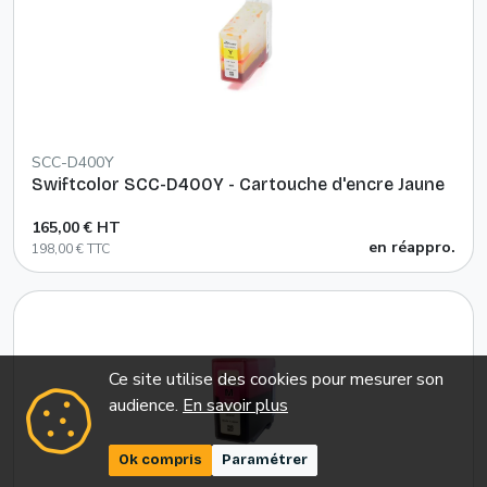
SCC-D400Y
Swiftcolor SCC-D400Y - Cartouche d'encre Jaune
165,00 € HT
en réappro.
198,00 € TTC
Ce site utilise des cookies pour mesurer son
audience.
En savoir plus
Ok compris
Paramétrer