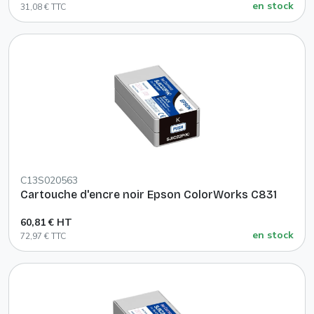
en stock
31,08 € TTC
C13S020563
Cartouche d'encre noir Epson ColorWorks C831
60,81 € HT
en stock
72,97 € TTC