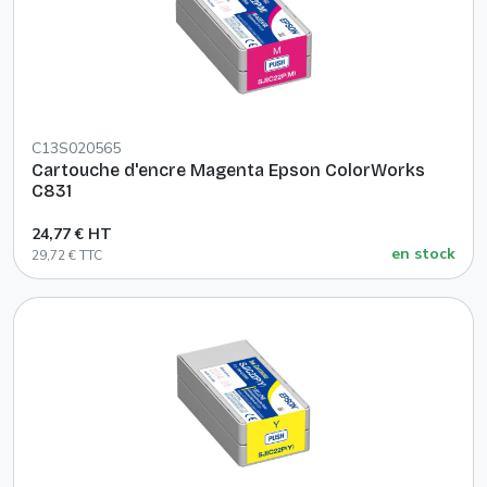
C13S020565
Cartouche d'encre Magenta Epson ColorWorks
C831
24,77 € HT
en stock
29,72 € TTC