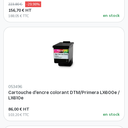
223,80 €
-29,98%
156,70 € HT
en stock
188,05 € TTC
053496
Cartouche d'encre colorant DTM/Primera LX600e /
LX610e
86,00 € HT
en stock
103,20 € TTC