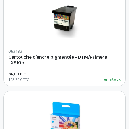
053493
Cartouche d'encre pigmentée - DTM/Primera
LX910e
86,00 € HT
en stock
103,20 € TTC