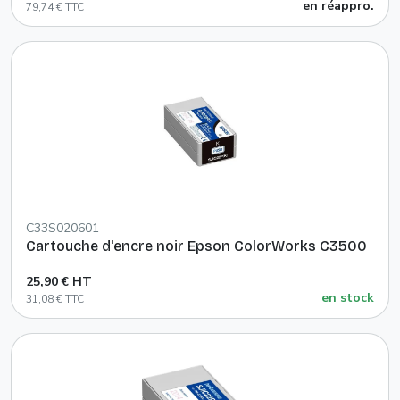
en réappro.
79,74 € TTC
C33S020601
Cartouche d'encre noir Epson ColorWorks C3500
25,90 € HT
en stock
31,08 € TTC