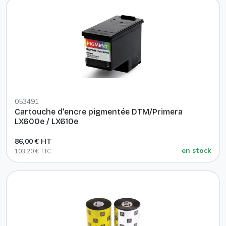
053491
Cartouche d'encre pigmentée DTM/Primera
LX600e / LX610e
86,00 € HT
en stock
103,20 € TTC