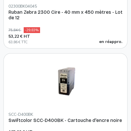
02300BK04045
Ruban Zebra 2300 Cire - 40 mm x 450 mètres - Lot
de 12
75,84 €
-29,83%
53,22 € HT
en réappro.
63,86 € TTC
SCC-D400BK
Swiftcolor SCC-D400BK - Cartouche d'encre noire