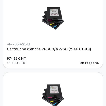
VP-750-AS14B
Cartouche d'encre VP660/VP750 (Y+M+C+K+K)
974,12 € HT
en réappro.
1 168,94 € TTC