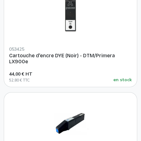
053425
Cartouche d'encre DYE (Noir) - DTM/Primera
LX900e
44,00 € HT
en stock
52,80 € TTC