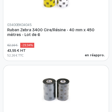
03400BK04045
Ruban Zebra 3400 Cire/Résine - 40 mm x 450
mètres - Lot de 6
62,16 €
-29,94%
43,55 € HT
en réappro.
52,26 € TTC