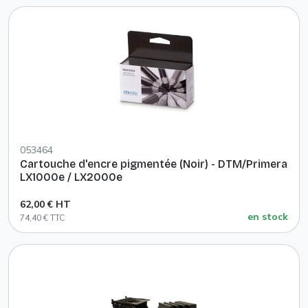
053464
Cartouche d'encre pigmentée (Noir) - DTM/Primera
LX1000e / LX2000e
62,00 € HT
en stock
74,40 € TTC