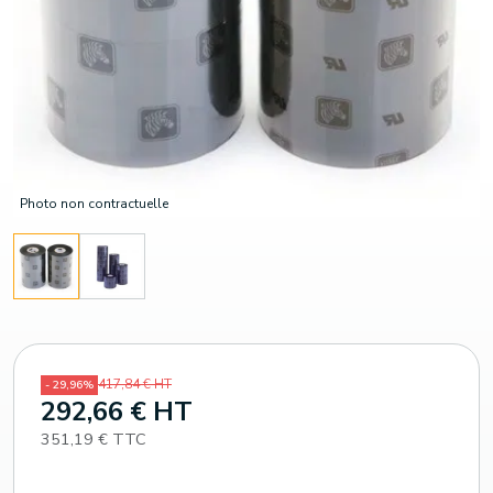
Photo non contractuelle
417,84 € HT
- 29,96%
292,66 € HT
351,19 € TTC