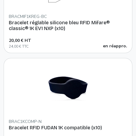
BRACMIF1KREG-BC
Bracelet réglable silicone bleu RFID Mifare®
classic® 1K EV1 NXP (x10)
20,00 € HT
en réappro.
24,00 € TTC
BRAC1KCOMP-N
Bracelet RFID FUDAN 1K compatible (x10)