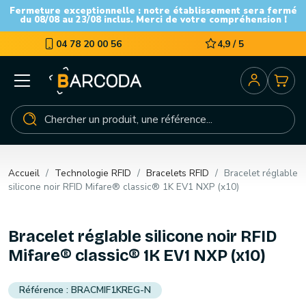
Fermeture exceptionnelle : notre établissement sera fermé
du 08/08 au 23/08 inclus. Merci de votre compréhension !
04 78 20 00 56
4,9 / 5
Accueil
Technologie RFID
Bracelets RFID
Bracelet réglable
silicone noir RFID Mifare® classic® 1K EV1 NXP (x10)
Bracelet réglable silicone noir RFID
Mifare® classic® 1K EV1 NXP (x10)
BRACMIF1KREG-N