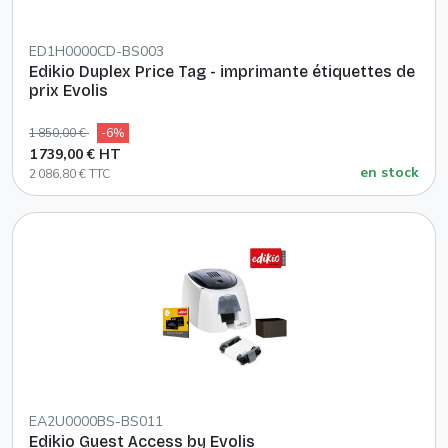
ED1H0000CD-BS003
Edikio Duplex Price Tag - imprimante étiquettes de
prix Evolis
1 850,00 €
-6%
1 739,00 € HT
en stock
2 086,80 € TTC
EA2U0000BS-BS011
Edikio Guest Access by Evolis