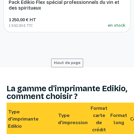
Pack Edikio Flex spécial professionnels du vin et
des spiritueux
1 250,00 € HT
en stock
1 500,00 € TTC
Haut de page
La gamme d'imprimante Edikio,
comment choisir ?
Format
Type
Type
carte
Format
d'imprimante
C
d'impression
de
long
Edikio
crédit