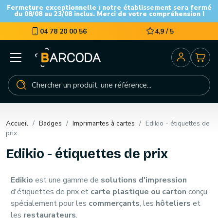
Fermeture exceptionnelle : notre établissement sera fermé
du 08/08 au 23/08 inclus. Merci de votre compréhension !
04 78 20 00 56
4,9 / 5
Accueil
Badges
Imprimantes à cartes
Edikio - étiquettes de
prix
Edikio - étiquettes de prix
Edikio
est une gamme de
solutions d'impression
d'étiquettes de prix et
carte plastique ou carton
conçu
spécialement pour les
commerçants
, les
hôteliers
et
les
restaurateurs
.