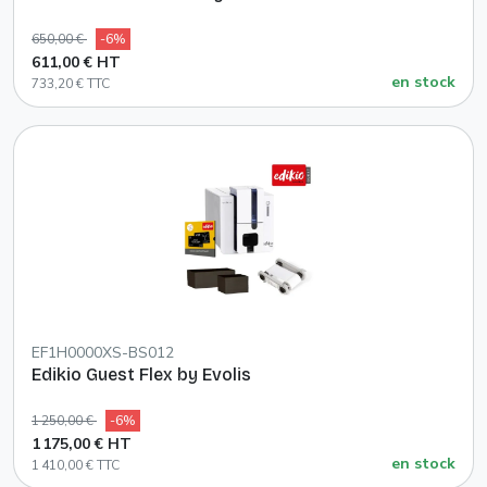
650,00 €
-6%
611,00 € HT
en stock
733,20 € TTC
EF1H0000XS-BS012
Edikio Guest Flex by Evolis
1 250,00 €
-6%
1 175,00 € HT
en stock
1 410,00 € TTC