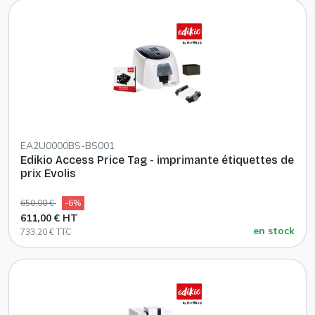
EA2U0000BS-BS001
Edikio Access Price Tag - imprimante étiquettes de
prix Evolis
650,00 €
-6%
611,00 € HT
en stock
733,20 € TTC