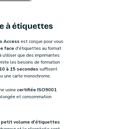
 à étiquettes
io Access
est conçue pour vous
le face
d'étiquettes au format
 à utiliser que des imprimantes
imite les besoins de formation
 10 à 15 secondes
suffisent
ou une carte monochrome.
ne usine
certifiée ISO9001
olongée et consommation
n
petit volume d'étiquettes
 chargeur et le réceptacle sont