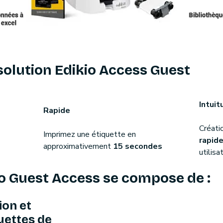
 solution Edikio Access Guest
Intuit
Rapide
Créatio
Imprimez une étiquette en
rapid
approximativement
15 secondes
utilisa
io Guest Access se compose de :
ion et
uettes de