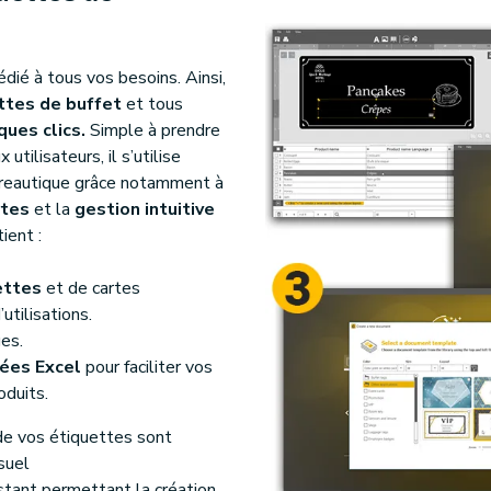
dié à tous vos besoins. Ainsi,
ttes de buffet
et tous
ques clics.
Simple à prendre
tilisateurs, il s’utilise
ureautique grâce notamment à
rtes
et la
gestion intuitive
ient :
ettes
et de cartes
tilisations.
es.
ées Excel
pour faciliter vos
oduits.
 de vos étiquettes sont
isuel
istant permettant la création