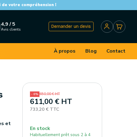
i de votre compréhension !
4,9 / 5
Demander un devis
Avis clients
À propos
Blog
Contact
s
650,00 € HT
- 6%
611,00 € HT
733,20 € TTC
es et
En stock
Habituellement prêt sous 2 à 4