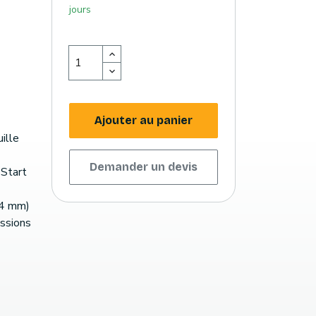
jours
Ajouter au panier
uille
Demander un devis
 Start
54 mm)
ssions