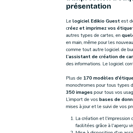
présentation
Le
logiciel Edikio Guest
est dé
c
réez et imprimez vos étique
autres types de cartes, en
quel
en main, même pour les nouveaux u
comme tout autre logiciel de b
l’assistant de création de ca
des informations. Le logiciel cont
Plus de
170 modèles d’étiqu
monochromes pour tous types d’u
350 images
pour tous vos usag
L’import de vos
bases de donn
mises à jour et le suivi de vos pr
La création et l'impression
facilitées grâce à l'aperçu v
Mise à disposition d'un ass