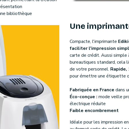
résentation
ne bibliothèque
Une imprimante
Compacte, l'imprimante
Edik
faciliter l'impression simp
carte de crédit. Aussi simple
bureautiques standard, cela l
de votre personnel.
Rapide,
pour émettre une étiquette 
Fabriquée en France
dans u
Éco-conçue :
mode veille pr
électrique réduite
Faible encombrement
Idéale pour les impression e
au format carte de crédit. Le