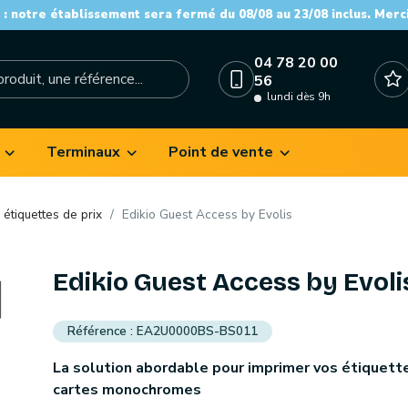
: notre établissement sera fermé du 08/08 au 23/08 inclus. Merc
04 78 20 00
56
lundi dès 9h
Terminaux
Point de vente
- étiquettes de prix
Edikio Guest Access by Evolis
Edikio Guest Access by Evoli
EA2U0000BS-BS011
La solution abordable pour imprimer vos étiquett
cartes monochromes