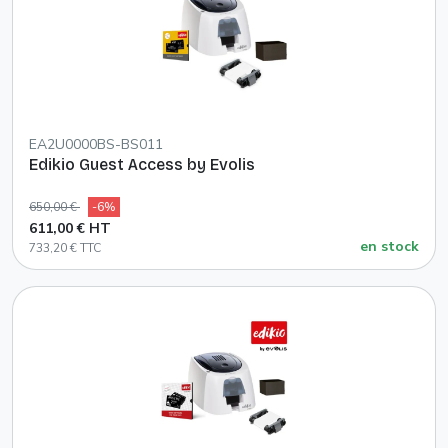
EA2U0000BS-BS011
Edikio Guest Access by Evolis
650,00 €
-6%
611,00 € HT
en stock
733,20 € TTC