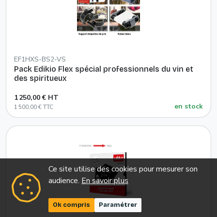
EF1HXS-BS2-VS
Pack Edikio Flex spécial professionnels du vin et
des spiritueux
1 250,00 € HT
en stock
1 500,00 € TTC
Ce site utilise des cookies pour mesurer son
audience.
En savoir plus
Ok compris
Paramétrer