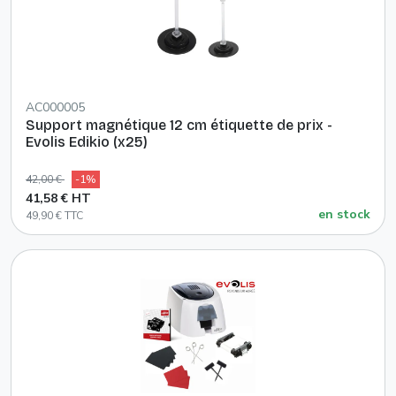
AC000005
Support magnétique 12 cm étiquette de prix -
Evolis Edikio (x25)
42,00 €
-1%
41,58 € HT
en stock
49,90 € TTC