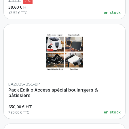
40,00 €
-1%
39,60 € HT
en stock
47,52 € TTC
EA2UBS-BS1-BP
Pack Edikio Access spécial boulangers &
pâtissiers
650,00 € HT
en stock
780,00 € TTC