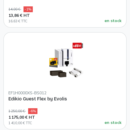
14,00 €
-1%
13,86 € HT
en stock
16,63 € TTC
EF1H0000XS-BS012
Edikio Guest Flex by Evolis
1 250,00 €
-6%
1 175,00 € HT
en stock
1 410,00 € TTC