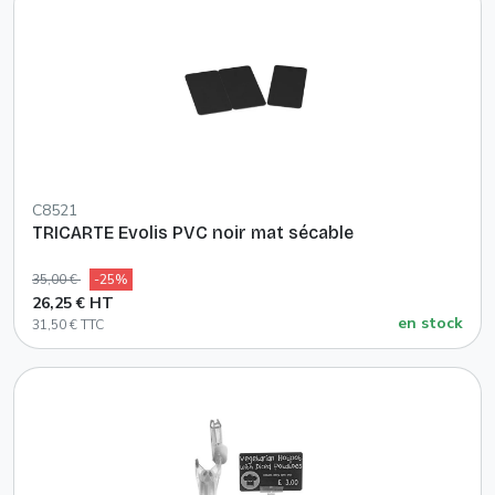
C8521
TRICARTE Evolis PVC noir mat sécable
35,00 €
-25%
26,25 € HT
en stock
31,50 € TTC