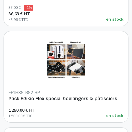
37,00 €
-1%
36,63 € HT
en stock
43,96 € TTC
EF1HXS-BS2-BP
Pack Edikio Flex spécial boulangers & pâtissiers
1 250,00 € HT
en stock
1 500,00 € TTC