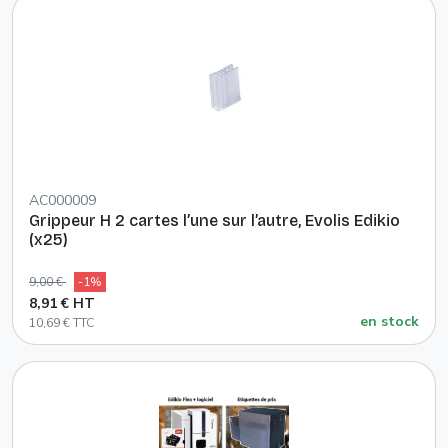
AC000009
Grippeur H 2 cartes l’une sur l’autre, Evolis Edikio
(x25)
9,00 €
-1%
8,91 € HT
en stock
10,69 € TTC