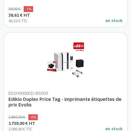
39,00 €
-1%
38,61 € HT
en stock
46,33 € TTC
ED1H0000CD-BS003
Edikio Duplex Price Tag - imprimante étiquettes de
prix Evolis
1 850,00 €
-6%
1 739,00 € HT
en stock
2 086,80 € TTC