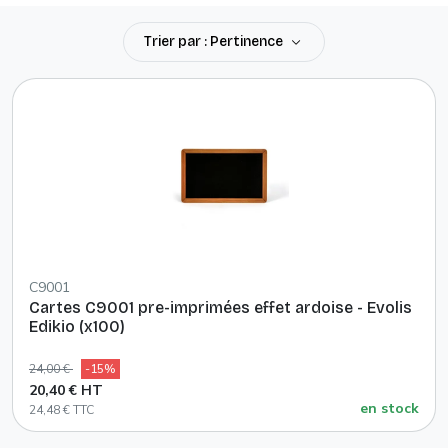
Trier par : Pertinence
C9001
Cartes C9001 pre-imprimées effet ardoise - Evolis
Edikio (x100)
24,00 €
-15%
20,40 € HT
en stock
24,48 € TTC