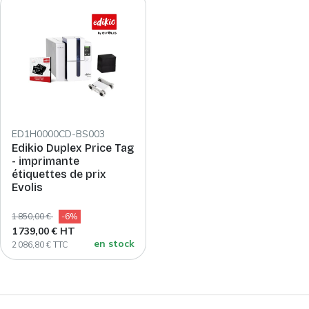
ED1H0000CD-BS003
Edikio Duplex Price Tag
- imprimante
étiquettes de prix
Evolis
1 850,00 €
-6%
1 739,00 € HT
en stock
2 086,80 € TTC