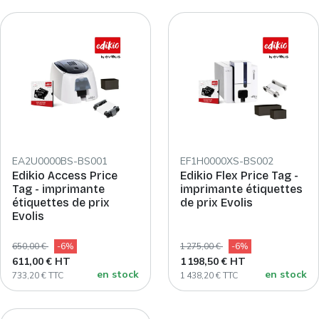
EA2U0000BS-BS001
EF1H0000XS-BS002
Edikio Access Price
Edikio Flex Price Tag -
Tag - imprimante
imprimante étiquettes
étiquettes de prix
de prix Evolis
Evolis
650,00 €
-6%
1 275,00 €
-6%
611,00 € HT
1 198,50 € HT
en stock
en stock
733,20 € TTC
1 438,20 € TTC