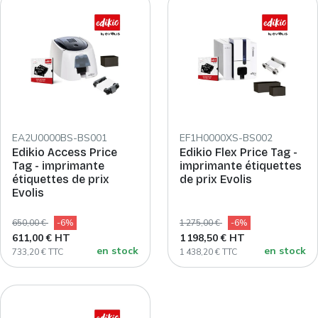
EA2U0000BS-BS001
EF1H0000XS-BS002
Edikio Access Price
Edikio Flex Price Tag -
Tag - imprimante
imprimante étiquettes
étiquettes de prix
de prix Evolis
Evolis
650,00 €
-6%
1 275,00 €
-6%
611,00 € HT
1 198,50 € HT
en stock
en stock
733,20 € TTC
1 438,20 € TTC