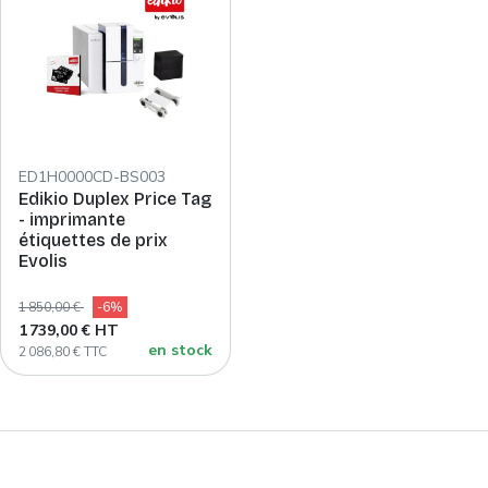
ED1H0000CD-BS003
Edikio Duplex Price Tag
- imprimante
étiquettes de prix
Evolis
1 850,00 €
-6%
1 739,00 € HT
en stock
2 086,80 € TTC