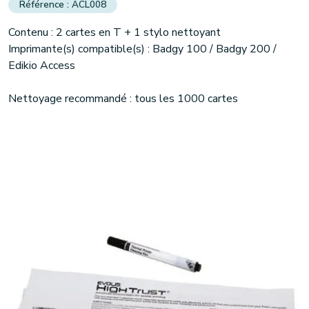
ACL008
Contenu : 2 cartes en T + 1 stylo nettoyant
(2 avis)
Imprimante(s) compatible(s) : Badgy 100 / Badgy 200 /
Edikio Access
Nettoyage recommandé : tous les 1000 cartes