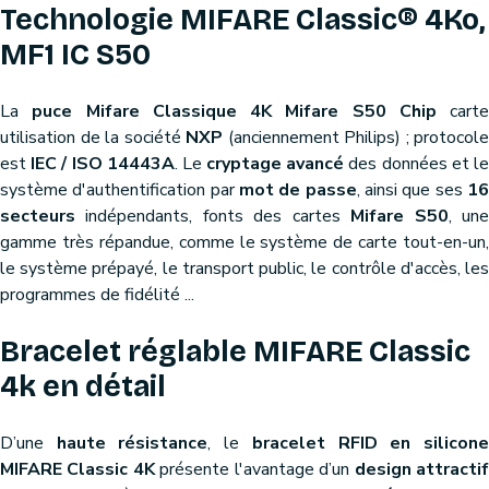
Technologie MIFARE Classic® 4Ko,
MF1 IC S50
La
puce Mifare Classique 4K Mifare S50 Chip
carte
utilisation de la société
NXP
(anciennement Philips) ; protocole
est
IEC / ISO 14443A
. Le
cryptage avancé
des données et l
système d'authentification par
mot de passe
, ainsi que ses
1
secteurs
indépendants, fonts des cartes
Mifare S50
, un
gamme très répandue, comme le système de carte tout-en-un,
le système prépayé, le transport public, le contrôle d'accès, les
programmes de fidélité ...
Bracelet réglable MIFARE Classic
4k en détail
D’une
haute résistance
, le
bracelet RFID en silicon
MIFARE Classic 4K
présente l'avantage d’un
design attracti