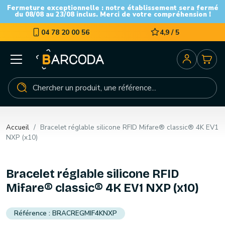
Fermeture exceptionnelle : notre établissement sera fermé
du 08/08 au 23/08 inclus. Merci de votre compréhension !
04 78 20 00 56
4,9 / 5
Accueil
Bracelet réglable silicone RFID Mifare® classic® 4K EV1
NXP (x10)
Bracelet réglable silicone RFID
Mifare® classic® 4K EV1 NXP (x10)
BRACREGMIF4KNXP