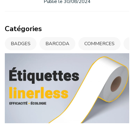
Publié le 30/08/2024
Catégories
BADGES
BARCODA
COMMERCES
C