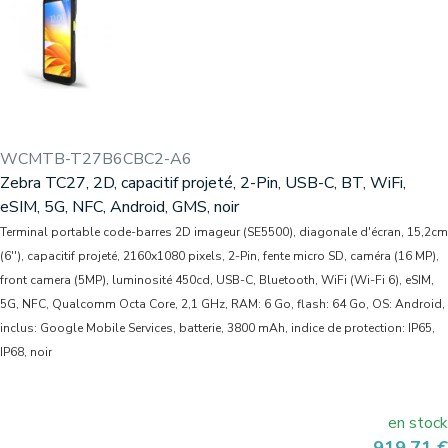
WCMTB-T27B6CBC2-A6
Zebra TC27, 2D, capacitif projeté, 2-Pin, USB-C, BT, WiFi,
eSIM, 5G, NFC, Android, GMS, noir
Terminal portable code-barres 2D imageur (SE5500), diagonale d'écran, 15,2cm
(6''), capacitif projeté, 2160x1080 pixels, 2-Pin, fente micro SD, caméra (16 MP),
front camera (5MP), luminosité 450cd, USB-C, Bluetooth, WiFi (Wi-Fi 6), eSIM,
5G, NFC, Qualcomm Octa Core, 2,1 GHz, RAM: 6 Go, flash: 64 Go, OS: Android,
inclus: Google Mobile Services, batterie, 3800 mAh, indice de protection: IP65,
IP68, noir
en stock
Prix