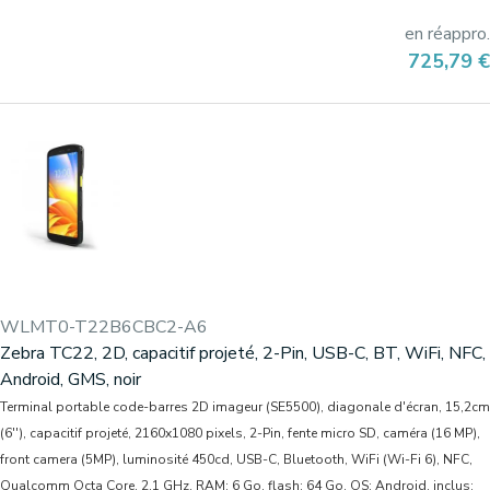
en réappro.
Prix
725,79 €
WLMT0-T22B6CBC2-A6
Zebra TC22, 2D, capacitif projeté, 2-Pin, USB-C, BT, WiFi, NFC,
Android, GMS, noir
Terminal portable code-barres 2D imageur (SE5500), diagonale d'écran, 15,2cm
(6''), capacitif projeté, 2160x1080 pixels, 2-Pin, fente micro SD, caméra (16 MP),
front camera (5MP), luminosité 450cd, USB-C, Bluetooth, WiFi (Wi-Fi 6), NFC,
Qualcomm Octa Core, 2,1 GHz, RAM: 6 Go, flash: 64 Go, OS: Android, inclus: