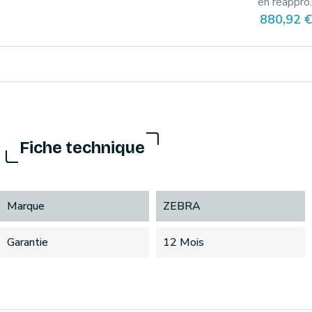
en réappro.
Prix
880,92 €
Fiche technique
Marque
ZEBRA
Garantie
12 Mois