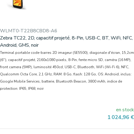
WLMT0-T22B8CBD8-A6
Zebra TC22, 2D, capacitif projeté, 8-Pin, USB-C, BT, WiFi, NFC,
Android, GMS, noir
Terminal portable code-barres 2D imageur (SE5500), diagonale d'écran, 15,2cm
(6''), capacitif projeté, 2160x1080 pixels, 8-Pin, fente micro SD, caméra (16 MP),
front camera (5MP), luminosité 450cd, USB-C, Bluetooth, WiFi (Wi-Fi 6), NFC,
Qualcomm Octa Core, 2,1 GHz, RAM: 8 Go, flash: 128 Go, OS: Android, inclus:
Google Mobile Services, batterie, Bluetooth Beacon, 3800 mAh, indice de
protection: IP65, IP68, noir
en stock
Prix
1 024,96 €