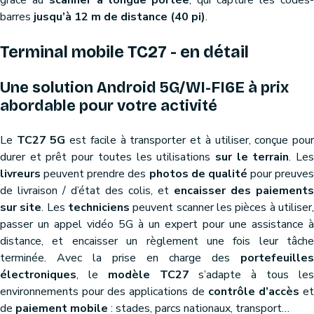
grâce au
scanner à longue portée
, qui capture les codes
barres
jusqu’à 12 m de distance (40 pi)
.
Terminal mobile TC27 - en détail
Une solution Android 5G/WI-FI6E à prix
abordable pour votre activité
Le
TC27 5G
est facile à transporter et à utiliser, conçue pou
durer et prêt pour toutes les utilisations
sur le terrain
. Le
livreurs
peuvent prendre des
photos de qualité
pour preuves
de livraison / d’état des colis, et
encaisser des paiements
sur site
. Les
techniciens
peuvent scanner les pièces à utiliser
passer un appel vidéo 5G à un expert pour une assistance à
distance, et encaisser un règlement une fois leur tâche
terminée. Avec la prise en charge des
portefeuilles
électroniques
, le
modèle TC27
s’adapte à tous le
environnements pour des applications de
contrôle d’accès
e
de
paiement mobile
: stades, parcs nationaux, transport…