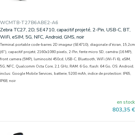
WCMTB-T27B6ABE2-A6
Zebra TC27, 2D, SE4710, capacitif projeté, 2-Pin, USB-C, BT,
WiFi, eSIM, 5G, NFC, Android, GMS, noir
Terminal portable code-barres 2D imageur (SE4710), diagonale d'écran, 15,2cm
(6''), capacitif projeté, 2160x1080 pixels, 2-Pin, fente micro SD, caméra (16 MP),
front camera (5MP), luminosité 450cd, USB-C, Bluetooth, WiFi (Wi-Fi 6), eSIM,
5G, NFC, Qualcomm Octa Core, 2,1 GHz, RAM: 6 Go, flash: 64 Go, OS: Android,
inclus: Google Mobile Services, batterie, 5200 mAh, indice de protection: IP65,
IP68, noir
en stock
Prix
803,35 €