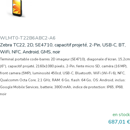
WLMT0-T22B6ABC2-A6
Zebra TC22, 2D, SE4710, capacitif projeté, 2-Pin, USB-C, BT,
WiFi, NFC, Android, GMS, noir
Terminal portable code-barres 2D imageur (SE4710), diagonale d'écran, 15,2cm
(6''), capacitif projeté, 2160x1080 pixels, 2-Pin, fente micro SD, caméra (16 MP),
front camera (5MP), luminosité 450cd, USB-C, Bluetooth, WiFi (Wi-Fi 6), NFC,
Qualcomm Octa Core, 2,1 GHz, RAM: 6 Go, flash: 64 Go, OS: Android, inclus:
Google Mobile Services, batterie, 3800 mAh, indice de protection: IP65, IP68,
noir
en stock
Prix
687,01 €