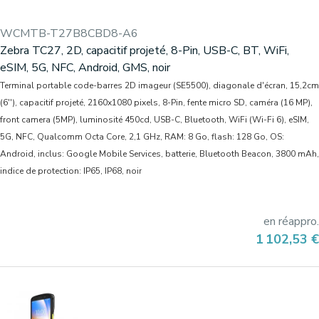
WCMTB-T27B8CBD8-A6
Zebra TC27, 2D, capacitif projeté, 8-Pin, USB-C, BT, WiFi,
eSIM, 5G, NFC, Android, GMS, noir
Terminal portable code-barres 2D imageur (SE5500), diagonale d'écran, 15,2cm
(6''), capacitif projeté, 2160x1080 pixels, 8-Pin, fente micro SD, caméra (16 MP),
front camera (5MP), luminosité 450cd, USB-C, Bluetooth, WiFi (Wi-Fi 6), eSIM,
5G, NFC, Qualcomm Octa Core, 2,1 GHz, RAM: 8 Go, flash: 128 Go, OS:
Android, inclus: Google Mobile Services, batterie, Bluetooth Beacon, 3800 mAh,
indice de protection: IP65, IP68, noir
en réappro.
Prix
1 102,53 €