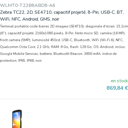
WLMT0-T22B8ABD8-A6
Zebra TC22, 2D, SE4710, capacitif projeté, 8-Pin, USB-C, BT,
WiFi, NFC, Android, GMS, noir
Terminal portable code-barres 2D imageur (SE4710), diagonale d'écran, 15,2cm
(6''), capacitif projeté, 2160x1080 pixels, 8-Pin, fente micro SD, caméra (16 MP),
front camera (5MP), luminosité 450cd, USB-C, Bluetooth, WiFi (Wi-Fi 6), NFC,
Qualcomm Octa Core, 2,1 GHz, RAM: 8 Go, flash: 128 Go, OS: Android, inclus:
Google Mobile Services, batterie, Bluetooth Beacon, 3800 mAh, indice de
protection: IP65, IP68, noir
en stock
Prix
869,84 €