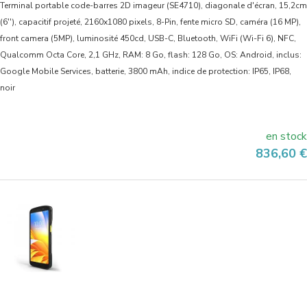
Terminal portable code-barres 2D imageur (SE4710), diagonale d'écran, 15,2cm
(6''), capacitif projeté, 2160x1080 pixels, 8-Pin, fente micro SD, caméra (16 MP),
front camera (5MP), luminosité 450cd, USB-C, Bluetooth, WiFi (Wi-Fi 6), NFC,
Qualcomm Octa Core, 2,1 GHz, RAM: 8 Go, flash: 128 Go, OS: Android, inclus:
Google Mobile Services, batterie, 3800 mAh, indice de protection: IP65, IP68,
noir
en stock
Prix
836,60 €