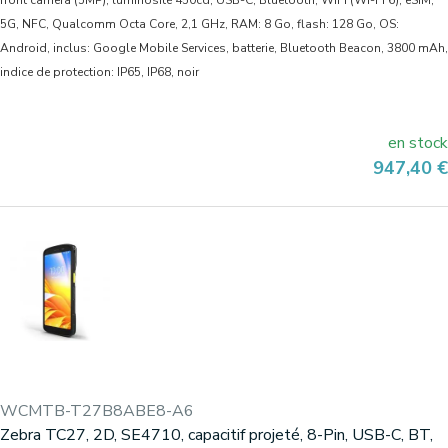
front camera (5MP), luminosité 450cd, USB-C, Bluetooth, WiFi (Wi-Fi 6), eSIM,
5G, NFC, Qualcomm Octa Core, 2,1 GHz, RAM: 8 Go, flash: 128 Go, OS:
Android, inclus: Google Mobile Services, batterie, Bluetooth Beacon, 3800 mAh,
indice de protection: IP65, IP68, noir
en stock
Prix
947,40 €
WCMTB-T27B8ABE8-A6
Zebra TC27, 2D, SE4710, capacitif projeté, 8-Pin, USB-C, BT,