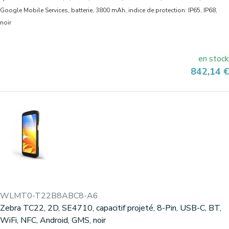
Google Mobile Services, batterie, 3800 mAh, indice de protection: IP65, IP68,
noir
en stock
Prix
842,14 €
WLMT0-T22B8ABC8-A6
Zebra TC22, 2D, SE4710, capacitif projeté, 8-Pin, USB-C, BT,
WiFi, NFC, Android, GMS, noir