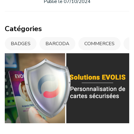
Publié le 07/10/2024
Catégories
BADGES
BARCODA
COMMERCES
C