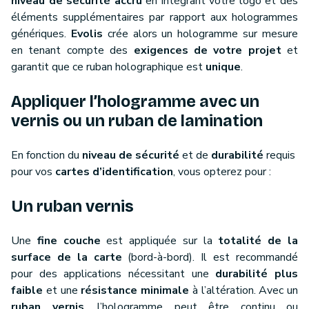
niveau de sécurité accru
en intégrant votre logo et des
éléments supplémentaires par rapport aux hologrammes
génériques.
Evolis
crée alors un hologramme sur mesure
en tenant compte des
exigences de votre projet
et
garantit que ce ruban holographique est
unique
.
Appliquer l’hologramme avec un
vernis ou un ruban de lamination
En fonction du
niveau de sécurité
et de
durabilité
requis
pour vos
cartes d’identification
, vous opterez pour :
Un ruban vernis
Une
fine couche
est appliquée sur la
totalité de la
surface de la carte
(bord-à-bord). Il est recommandé
pour des applications nécessitant une
durabilité plus
faible
et une
résistance minimale
à l’altération. Avec un
ruban vernis
, l’hologramme peut être continu ou