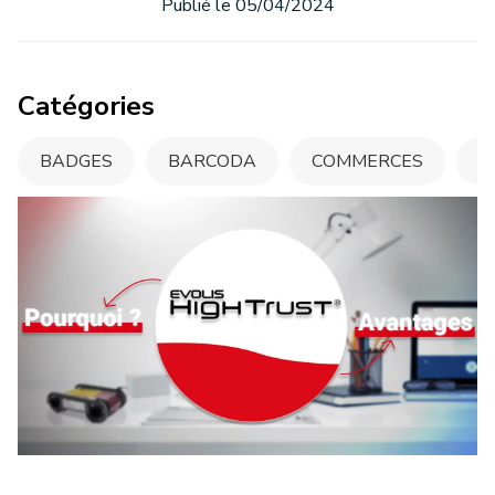
Publié le 05/04/2024
Catégories
BADGES
BARCODA
COMMERCES
C