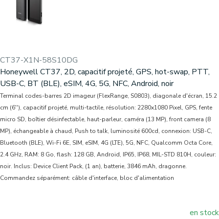
CT37-X1N-58S10DG
Honeywell CT37, 2D, capacitif projeté, GPS, hot-swap, PTT,
USB-C, BT (BLE), eSIM, 4G, 5G, NFC, Android, noir
Terminal codes-barres 2D imageur (FlexRange, S0803), diagonale d'écran, 15.2
cm (6''), capacitif projeté, multi-tactile, résolution: 2280x1080 Pixel, GPS, fente
micro SD, boîtier désinfectable, haut-parleur, caméra (13 MP), front camera (8
MP), échangeable à chaud, Push to talk, luminosité 600cd, connexion: USB-C,
Bluetooth (BLE), Wi-Fi 6E, SIM, eSIM, 4G (LTE), 5G, NFC, Qualcomm Octa Core,
2.4 GHz, RAM: 8 Go, flash: 128 GB, Android, IP65, IP68, MIL-STD 810H, couleur:
noir. Inclus: Device Client Pack, (1 an), batterie, 3846 mAh, dragonne.
Commandez séparément: câble d'interface, bloc d'alimentation
en stock