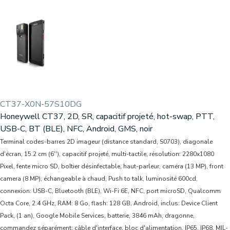
CT37-X0N-57S10DG
Honeywell CT37, 2D, SR, capacitif projeté, hot-swap, PTT,
USB-C, BT (BLE), NFC, Android, GMS, noir
Terminal codes-barres 2D imageur (distance standard, S0703), diagonale
d'écran, 15.2 cm (6''), capacitif projeté, multi-tactile, résolution: 2280x1080
Pixel, fente micro SD, boîtier désinfectable, haut-parleur, caméra (13 MP), front
camera (8 MP), échangeable à chaud, Push to talk, luminosité 600cd,
connexion: USB-C, Bluetooth (BLE), Wi-Fi 6E, NFC, port microSD, Qualcomm
Octa Core, 2.4 GHz, RAM: 8 Go, flash: 128 GB, Android, inclus: Device Client
Pack, (1 an), Google Mobile Services, batterie, 3846 mAh, dragonne,
commandez séparément: câble d'interface, bloc d'alimentation, IP65, IP68, MIL-