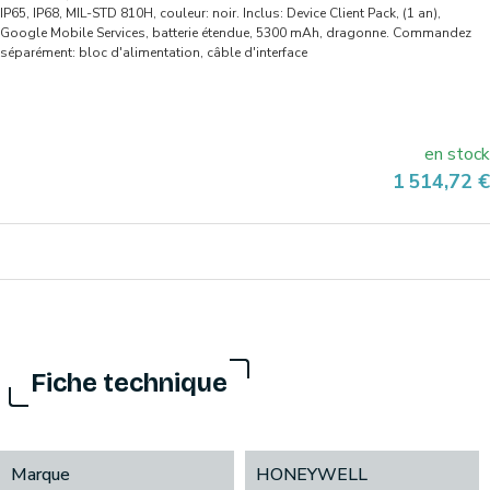
IP65, IP68, MIL-STD 810H, couleur: noir. Inclus: Device Client Pack, (1 an),
Google Mobile Services, batterie étendue, 5300 mAh, dragonne. Commandez
séparément: bloc d'alimentation, câble d'interface
en stock
Prix
1 514,72 €
Fiche technique
Marque
HONEYWELL