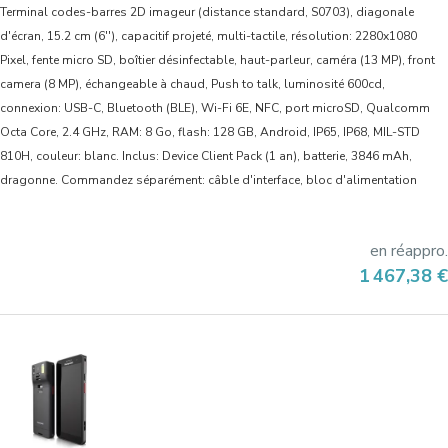
Terminal codes-barres 2D imageur (distance standard, S0703), diagonale
d'écran, 15.2 cm (6''), capacitif projeté, multi-tactile, résolution: 2280x1080
Pixel, fente micro SD, boîtier désinfectable, haut-parleur, caméra (13 MP), front
camera (8 MP), échangeable à chaud, Push to talk, luminosité 600cd,
connexion: USB-C, Bluetooth (BLE), Wi-Fi 6E, NFC, port microSD, Qualcomm
Octa Core, 2.4 GHz, RAM: 8 Go, flash: 128 GB, Android, IP65, IP68, MIL-STD
810H, couleur: blanc. Inclus: Device Client Pack (1 an), batterie, 3846 mAh,
dragonne. Commandez séparément: câble d'interface, bloc d'alimentation
en réappro.
Prix
1 467,38 €