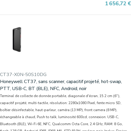
Prix
1 656,72 €
CT37-X0N-50S10DG
Honeywell CT37, sans scanner, capacitif projeté, hot-swap,
PTT, USB-C, BT (BLE), NFC, Android, noir
Terminal de collecte de donnée portable, diagonale d'écran, 15.2 cm (6''),
capacitif projeté, multi-tactile, résolution: 2280x1080 Pixel, fente micro SD,
boîtier désinfectable, haut-parleur, caméra (13 MP), front camera (8 MP),
échangeable à chaud, Push to talk, luminosité 600cd, connexion: USB-C,
Bluetooth (BLE), Wi-Fi 6E, NFC, Qualcomm Octa Core, 2.4 GHz, RAM: 8 Go,