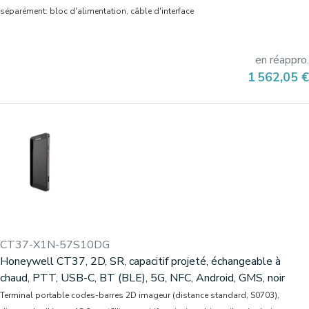
séparément: bloc d'alimentation, câble d'interface
en réappro.
Prix
1 562,05 €
CT37-X1N-57S10DG
Honeywell CT37, 2D, SR, capacitif projeté, échangeable à
chaud, PTT, USB-C, BT (BLE), 5G, NFC, Android, GMS, noir
Terminal portable codes-barres 2D imageur (distance standard, S0703),