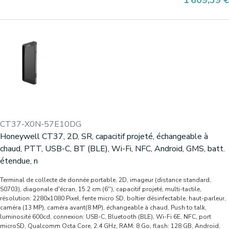
1 609,39 €
CT37-X0N-57E10DG
Honeywell CT37, 2D, SR, capacitif projeté, échangeable à
chaud, PTT, USB-C, BT (BLE), Wi-Fi, NFC, Android, GMS, batt.
étendue, n
Terminal de collecte de donnée portable, 2D, imageur (distance standard,
S0703), diagonale d'écran, 15.2 cm (6''), capacitif projeté, multi-tactile,
résolution: 2280x1080 Pixel, fente micro SD, boîtier désinfectable, haut-parleur,
caméra (13 MP), caméra avant(8 MP), échangeable à chaud, Push to talk,
luminosité 600cd, connexion: USB-C, Bluetooth (BLE), Wi-Fi 6E, NFC, port
microSD, Qualcomm Octa Core, 2.4 GHz, RAM: 8 Go, flash: 128 GB, Android,