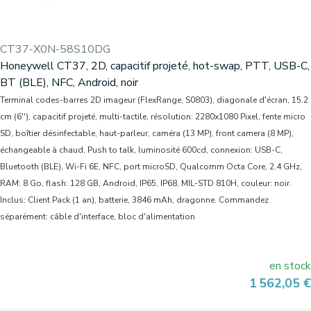
CT37-X0N-58S10DG
Honeywell CT37, 2D, capacitif projeté, hot-swap, PTT, USB-C,
BT (BLE), NFC, Android, noir
Terminal codes-barres 2D imageur (FlexRange, S0803), diagonale d'écran, 15.2
cm (6''), capacitif projeté, multi-tactile, résolution: 2280x1080 Pixel, fente micro
SD, boîtier désinfectable, haut-parleur, caméra (13 MP), front camera (8 MP),
échangeable à chaud, Push to talk, luminosité 600cd, connexion: USB-C,
Bluetooth (BLE), Wi-Fi 6E, NFC, port microSD, Qualcomm Octa Core, 2.4 GHz,
RAM: 8 Go, flash: 128 GB, Android, IP65, IP68, MIL-STD 810H, couleur: noir.
Inclus: Client Pack (1 an), batterie, 3846 mAh, dragonne. Commandez
séparément: câble d'interface, bloc d'alimentation
en stock
Prix
1 562,05 €