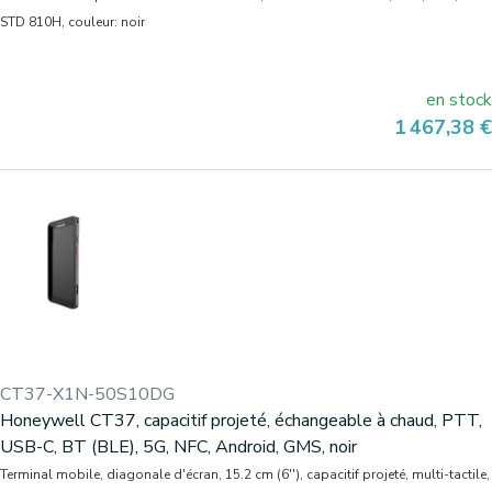
STD 810H, couleur: noir
en stock
Prix
1 467,38 €
CT37-X1N-50S10DG
Honeywell CT37, capacitif projeté, échangeable à chaud, PTT,
USB-C, BT (BLE), 5G, NFC, Android, GMS, noir
Terminal mobile, diagonale d'écran, 15.2 cm (6''), capacitif projeté, multi-tactile,