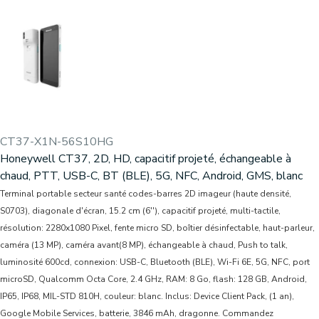
CT37-X1N-56S10HG
Honeywell CT37, 2D, HD, capacitif projeté, échangeable à
chaud, PTT, USB-C, BT (BLE), 5G, NFC, Android, GMS, blanc
Terminal portable secteur santé codes-barres 2D imageur (haute densité,
S0703), diagonale d'écran, 15.2 cm (6''), capacitif projeté, multi-tactile,
résolution: 2280x1080 Pixel, fente micro SD, boîtier désinfectable, haut-parleur,
caméra (13 MP), caméra avant(8 MP), échangeable à chaud, Push to talk,
luminosité 600cd, connexion: USB-C, Bluetooth (BLE), Wi-Fi 6E, 5G, NFC, port
microSD, Qualcomm Octa Core, 2.4 GHz, RAM: 8 Go, flash: 128 GB, Android,
IP65, IP68, MIL-STD 810H, couleur: blanc. Inclus: Device Client Pack, (1 an),
Google Mobile Services, batterie, 3846 mAh, dragonne. Commandez