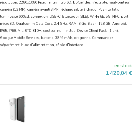
résolution: 2280x1080 Pixel, fente micro SD, boîtier désinfectable, haut-parleur,
caméra (13 MP), caméra avant(8 MP), échangeable à chaud, Push to talk,
luminosité 600cd, connexion: USB-C, Bluetooth (BLE), Wi-Fi 6E, 5G, NFC, port
microSD, Qualcomm Octa Core, 2.4 GHz, RAM: 8 Go, flash: 128 GB, Android,
IP65, IP68, MIL-STD 810H, couleur: noir. Inclus: Device Client Pack, (1 an),
Google Mobile Services, batterie, 3846 mAh, dragonne. Commandez
séparément: bloc d'alimentation, câble d'interface
en stock
Prix
1 420,04 €