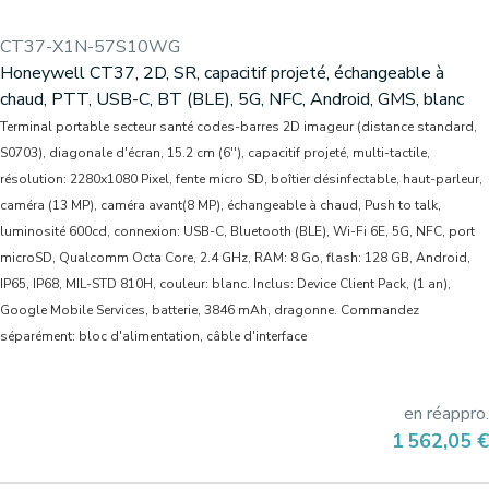
CT37-X1N-57S10WG
Honeywell CT37, 2D, SR, capacitif projeté, échangeable à
chaud, PTT, USB-C, BT (BLE), 5G, NFC, Android, GMS, blanc
Terminal portable secteur santé codes-barres 2D imageur (distance standard,
S0703), diagonale d'écran, 15.2 cm (6''), capacitif projeté, multi-tactile,
résolution: 2280x1080 Pixel, fente micro SD, boîtier désinfectable, haut-parleur,
caméra (13 MP), caméra avant(8 MP), échangeable à chaud, Push to talk,
luminosité 600cd, connexion: USB-C, Bluetooth (BLE), Wi-Fi 6E, 5G, NFC, port
microSD, Qualcomm Octa Core, 2.4 GHz, RAM: 8 Go, flash: 128 GB, Android,
IP65, IP68, MIL-STD 810H, couleur: blanc. Inclus: Device Client Pack, (1 an),
Google Mobile Services, batterie, 3846 mAh, dragonne. Commandez
séparément: bloc d'alimentation, câble d'interface
en réappro.
Prix
1 562,05 €