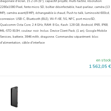
diagonale d'écran, 15.2 cm (6''), capacitif projeté, multi-tactile, résolution:
2280x1080 Pixel, fente micro SD, boîtier désinfectable, haut-parleur, caméra (13
MP), caméra avant(8 MP), échangeable à chaud, Push to talk, luminosité 600cd,
connexion: USB-C, Bluetooth (BLE), Wi-Fi 6E, 5G, NFC, port microSD,
Qualcomm Octa Core, 2.4 GHz, RAM: 8 Go, flash: 128 GB, Android, IP65, IP68,
MIL-STD 810H, couleur: noir. Inclus: Device Client Pack, (1 an), Google Mobile
Services, batterie, 3846 mAh, dragonne. Commandez séparément: bloc
d'alimentation, câble d'interface
en stock
Prix
1 562,05 €