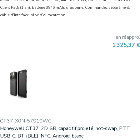
flash: 128 GB, Android, IP65, IP68, MIL-STD 810H, couleur: noir. Inclus: Device
Client Pack (1 an), batterie 3846 mAh, dragonne. Commandez séparément:
câble d'interface, bloc d'alimentation
en réappro.
Prix
1 325,37 €
CT37-X0N-57S10WG
Honeywell CT37, 2D, SR, capacitif projeté, hot-swap, PTT,
USB-C, BT (BLE), NFC, Android, blanc