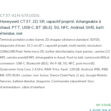
CT37-X1N-57E10DG
Honeywell CT37, 2D, SR, capacitif projeté, échangeable à
chaud, PTT, USB-C, BT (BLE), 5G, NFC, Android, GMS, batt.
étendue, noir
Terminal portable codes-barres 2D imageur (distance standard, S0703),
diagonale d'écran, 15.2 cm (6''), capacitif projeté, multi-tactile, résolution:
2280x1080 Pixel, fente micro SD, boîtier désinfectable, haut-parleur, caméra (13
MP), caméra avant(8 MP), échangeable à chaud, Push to talk, luminosité 600cd,
connexion: USB-C, Bluetooth (BLE), Wi-Fi 6E, 5G, NFC, port microSD,
Qualcomm Octa Core, 2.4 GHz, RAM: 8 Go, flash: 128 GB, Android, IP65, IP68,
MIL-STD 810H, couleur: noir. Inclus: Device Client Pack, (1 an), Google Mobile
Services, batterie étendue, dragonne. Commandez séparément: bloc
d'alimentation, câble d'interface
en stock
Prix