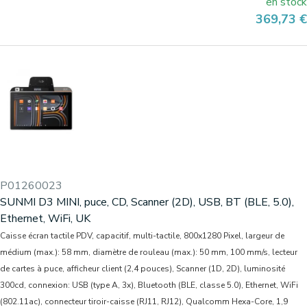
en stock
Prix
369,73 €
P01260023
SUNMI D3 MINI, puce, CD, Scanner (2D), USB, BT (BLE, 5.0),
Ethernet, WiFi, UK
Caisse écran tactile PDV, capacitif, multi-tactile, 800x1280 Pixel, largeur de
médium (max.): 58 mm, diamètre de rouleau (max.): 50 mm, 100 mm/s, lecteur
de cartes à puce, afficheur client (2,4 pouces), Scanner (1D, 2D), luminosité
300cd, connexion: USB (type A, 3x), Bluetooth (BLE, classe 5.0), Ethernet, WiFi
(802.11ac), connecteur tiroir-caisse (RJ11, RJ12), Qualcomm Hexa-Core, 1,9