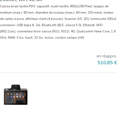
Caisse écran tactile PDV, capacitif, multi-tactile, 800x1280 Pixel, largeur de
médium (max.): 80 mm, diamètre de rouleau (max.): 60 mm, 250 mm/s, lecteur
de cartes à puce, afficheur client (4 pouces), Scanner (1D, 2D), luminosité 300cd,
connexion: USB (type A, 3x), Bluetooth (BLE, classe 5.0), Ethernet, WiFi
(802.11ac), connecteur tiroir-caisse (RJ11, RJ12), 4G, Qualcomm Hexa-Core, 1,9
GHz, RAM: 3 Go, flash: 32 Go. Inclus: cordon secteur (UK)
en réappro.
Prix
510,85 €