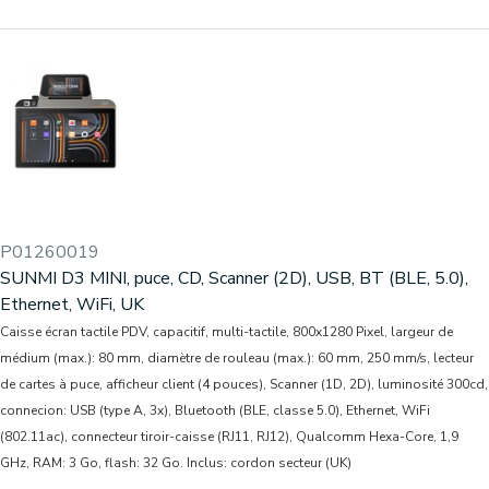
P01260019
SUNMI D3 MINI, puce, CD, Scanner (2D), USB, BT (BLE, 5.0),
Ethernet, WiFi, UK
Caisse écran tactile PDV, capacitif, multi-tactile, 800x1280 Pixel, largeur de
médium (max.): 80 mm, diamètre de rouleau (max.): 60 mm, 250 mm/s, lecteur
de cartes à puce, afficheur client (4 pouces), Scanner (1D, 2D), luminosité 300cd,
connecion: USB (type A, 3x), Bluetooth (BLE, classe 5.0), Ethernet, WiFi
(802.11ac), connecteur tiroir-caisse (RJ11, RJ12), Qualcomm Hexa-Core, 1,9
GHz, RAM: 3 Go, flash: 32 Go. Inclus: cordon secteur (UK)