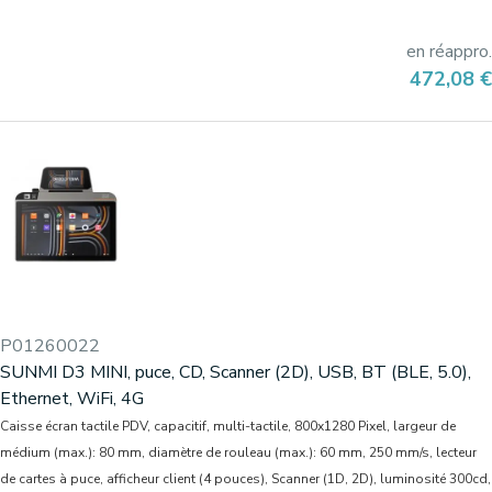
en réappro.
Prix
472,08 €
P01260022
SUNMI D3 MINI, puce, CD, Scanner (2D), USB, BT (BLE, 5.0),
Ethernet, WiFi, 4G
Caisse écran tactile PDV, capacitif, multi-tactile, 800x1280 Pixel, largeur de
médium (max.): 80 mm, diamètre de rouleau (max.): 60 mm, 250 mm/s, lecteur
de cartes à puce, afficheur client (4 pouces), Scanner (1D, 2D), luminosité 300cd,