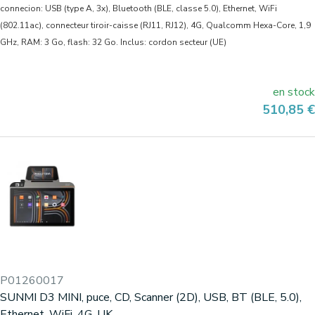
connecion: USB (type A, 3x), Bluetooth (BLE, classe 5.0), Ethernet, WiFi
(802.11ac), connecteur tiroir-caisse (RJ11, RJ12), 4G, Qualcomm Hexa-Core, 1,9
GHz, RAM: 3 Go, flash: 32 Go. Inclus: cordon secteur (UE)
en stock
Prix
510,85 €
P01260017
SUNMI D3 MINI, puce, CD, Scanner (2D), USB, BT (BLE, 5.0),
Ethernet, WiFi, 4G, UK