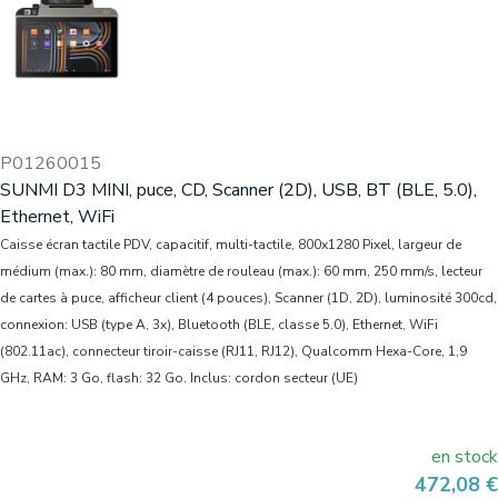
P01260015
SUNMI D3 MINI, puce, CD, Scanner (2D), USB, BT (BLE, 5.0),
Ethernet, WiFi
Caisse écran tactile PDV, capacitif, multi-tactile, 800x1280 Pixel, largeur de
médium (max.): 80 mm, diamètre de rouleau (max.): 60 mm, 250 mm/s, lecteur
de cartes à puce, afficheur client (4 pouces), Scanner (1D, 2D), luminosité 300cd,
connexion: USB (type A, 3x), Bluetooth (BLE, classe 5.0), Ethernet, WiFi
(802.11ac), connecteur tiroir-caisse (RJ11, RJ12), Qualcomm Hexa-Core, 1,9
GHz, RAM: 3 Go, flash: 32 Go. Inclus: cordon secteur (UE)
en stock
Prix
472,08 €