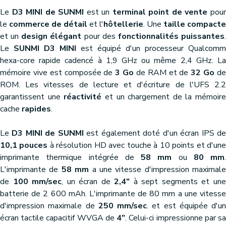
Le
D3 MINI de SUNMI
est un
terminal point de vente
pou
le
commerce de détail
et l'
hôtellerie
. Une
taille compacte
et un
design élégant
pour des
fonctionnalités puissantes
Le
SUNMI D3 MINI
est équipé d'un processeur Qualcomm
hexa-core rapide cadencé à 1,9 GHz ou même 2,4 GHz. La
mémoire vive est composée de
3 Go
de RAM et de
32 Go
d
ROM. Les vitesses de lecture et d'écriture de l'UFS 2.2
garantissent une
réactivité
et un chargement de la mémoire
cache
rapides
.
Le
D3 MINI de SUNMI
est également doté d'un écran IPS d
10,1 pouces
à résolution HD avec touche à 10 points et d'un
imprimante thermique intégrée de
58 mm
ou
80 mm
.
L'imprimante de
58 mm
a une vitesse d'impression maximale
de
100 mm/sec
, un écran de
2,4"
à sept segments et un
batterie de 2 600 mAh. L'imprimante de 80 mm a une vitesse
d'impression maximale de
250 mm/sec
. et est équipée d'un
écran tactile capacitif WVGA de
4"
. Celui-ci impressionne par s