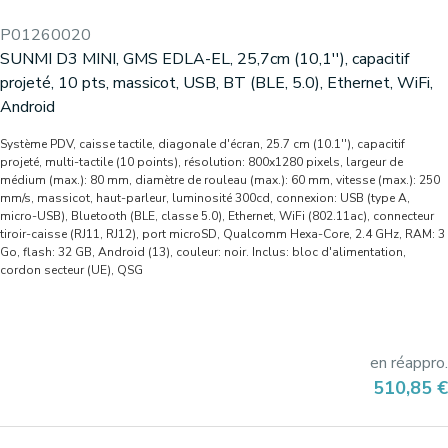
P01260020
SUNMI D3 MINI, GMS EDLA-EL, 25,7cm (10,1''), capacitif
projeté, 10 pts, massicot, USB, BT (BLE, 5.0), Ethernet, WiFi,
Android
Système PDV, caisse tactile, diagonale d'écran, 25.7 cm (10.1''), capacitif
projeté, multi-tactile (10 points), résolution: 800x1280 pixels, largeur de
médium (max.): 80 mm, diamètre de rouleau (max.): 60 mm, vitesse (max.): 250
mm/s, massicot, haut-parleur, luminosité 300cd, connexion: USB (type A,
micro-USB), Bluetooth (BLE, classe 5.0), Ethernet, WiFi (802.11ac), connecteur
tiroir-caisse (RJ11, RJ12), port microSD, Qualcomm Hexa-Core, 2.4 GHz, RAM: 3
Go, flash: 32 GB, Android (13), couleur: noir. Inclus: bloc d'alimentation,
cordon secteur (UE), QSG
en réappro.
Prix
510,85 €