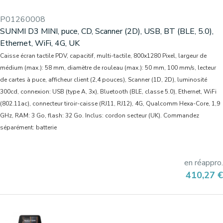
P01260008
SUNMI D3 MINI, puce, CD, Scanner (2D), USB, BT (BLE, 5.0),
Ethernet, WiFi, 4G, UK
Caisse écran tactile PDV, capacitif, multi-tactile, 800x1280 Pixel, largeur de
médium (max.): 58 mm, diamètre de rouleau (max.): 50 mm, 100 mm/s, lecteur
de cartes à puce, afficheur client (2,4 pouces), Scanner (1D, 2D), luminosité
300cd, connexion: USB (type A, 3x), Bluetooth (BLE, classe 5.0), Ethernet, WiFi
(802.11ac), connecteur tiroir-caisse (RJ11, RJ12), 4G, Qualcomm Hexa-Core, 1,9
GHz, RAM: 3 Go, flash: 32 Go. Inclus: cordon secteur (UK). Commandez
séparément: batterie
en réappro.
Prix
410,27 €