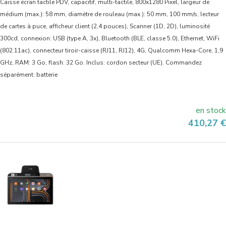
Caisse écran tactile PDV, capacitif, multi-tactile, 800x1280 Pixel, largeur de
médium (max.): 58 mm, diamètre de rouleau (max.): 50 mm, 100 mm/s, lecteur
de cartes à puce, afficheur client (2,4 pouces), Scanner (1D, 2D), luminosité
300cd, connexion: USB (type A, 3x), Bluetooth (BLE, classe 5.0), Ethernet, WiFi
(802.11ac), connecteur tiroir-caisse (RJ11, RJ12), 4G, Qualcomm Hexa-Core, 1,9
GHz, RAM: 3 Go, flash: 32 Go. Inclus: cordon secteur (UE). Commandez
séparément: batterie
en stock
Prix
410,27 €