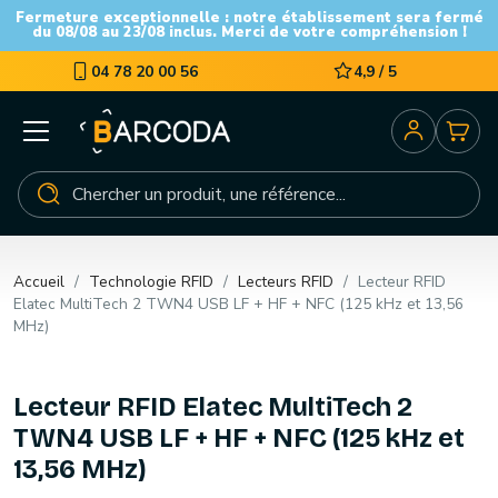
Fermeture exceptionnelle : notre établissement sera fermé
du 08/08 au 23/08 inclus. Merci de votre compréhension !
04 78 20 00 56
4,9 / 5
Accueil
Technologie RFID
Lecteurs RFID
Lecteur RFID
Elatec MultiTech 2 TWN4 USB LF + HF + NFC (125 kHz et 13,56
MHz)
Lecteur RFID Elatec MultiTech 2
TWN4 USB LF + HF + NFC (125 kHz et
13,56 MHz)