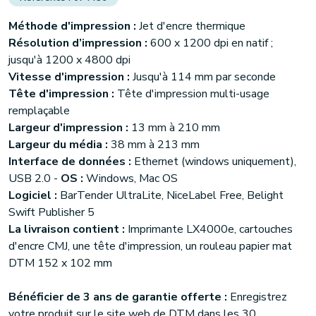
Méthode d'impression :
Jet d'encre thermique
Résolution d’impression :
600 x 1200 dpi en natif ;
jusqu'à 1200 x 4800 dpi
Vitesse d'impression :
Jusqu'à 114 mm par seconde
Tête d'impression :
Tête d'impression multi-usage
remplaçable
Largeur d'impression :
13 mm à 210 mm
Largeur du média :
38 mm à 213 mm
Interface de données :
Ethernet (windows uniquement),
USB 2.0 -
OS
:
Windows, Mac OS
Logiciel :
BarTender UltraLite, NiceLabel Free, Belight
Swift Publisher 5
La livraison contient :
Imprimante LX4000e, cartouches
d'encre CMJ, une tête d'impression, un rouleau papier mat
DTM 152 x 102 mm
Bénéficier de 3 ans de garantie offerte :
Enregistrez
votre produit sur le site web de DTM dans les 30