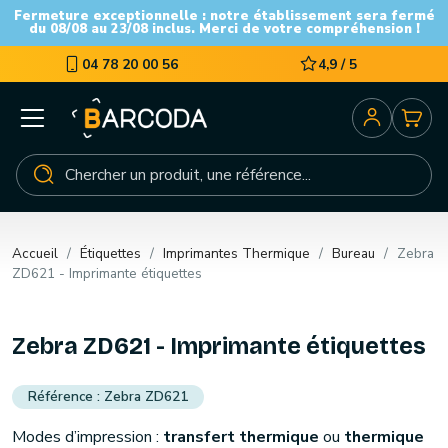
Fermeture exceptionnelle : notre établissement sera fermé
du 08/08 au 23/08 inclus. Merci de votre compréhension !
04 78 20 00 56
4,9 / 5
Accueil
Étiquettes
Imprimantes Thermique
Bureau
Zebra
ZD621 - Imprimante étiquettes
Zebra ZD621 - Imprimante étiquettes
Zebra ZD621
Modes d’impression :
transfert thermique
ou
thermique