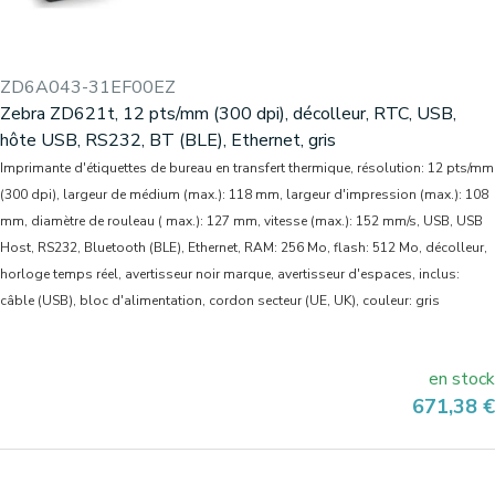
ZD6A043-31EF00EZ
Zebra ZD621t, 12 pts/mm (300 dpi), décolleur, RTC, USB,
hôte USB, RS232, BT (BLE), Ethernet, gris
Imprimante d'étiquettes de bureau en transfert thermique, résolution: 12 pts/mm
(300 dpi), largeur de médium (max.): 118 mm, largeur d'impression (max.): 108
mm, diamètre de rouleau ( max.): 127 mm, vitesse (max.): 152 mm/s, USB, USB
Host, RS232, Bluetooth (BLE), Ethernet, RAM: 256 Mo, flash: 512 Mo, décolleur,
horloge temps réel, avertisseur noir marque, avertisseur d'espaces, inclus:
câble (USB), bloc d'alimentation, cordon secteur (UE, UK), couleur: gris
en stock
Prix
671,38 €