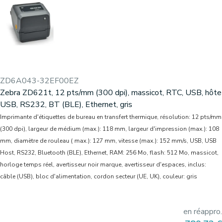
ZD6A043-32EF00EZ
Zebra ZD621t, 12 pts/mm (300 dpi), massicot, RTC, USB, hôte
USB, RS232, BT (BLE), Ethernet, gris
Imprimante d'étiquettes de bureau en transfert thermique, résolution: 12 pts/mm
(300 dpi), largeur de médium (max.): 118 mm, largeur d'impression (max.): 108
mm, diamètre de rouleau ( max.): 127 mm, vitesse (max.): 152 mm/s, USB, USB
Host, RS232, Bluetooth (BLE), Ethernet, RAM: 256 Mo, flash: 512 Mo, massicot,
horloge temps réel, avertisseur noir marque, avertisseur d'espaces, inclus:
câble (USB), bloc d'alimentation, cordon secteur (UE, UK), couleur: gris
en réappro.