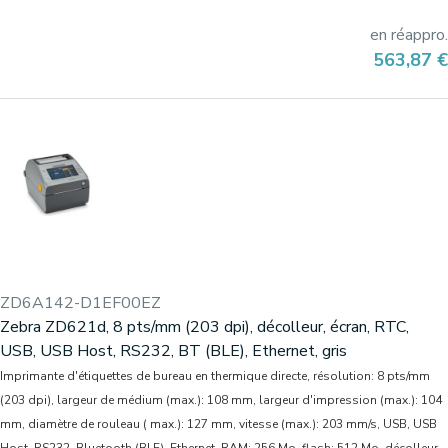
en réappro.
Prix
563,87 €
ZD6A142-D1EF00EZ
Zebra ZD621d, 8 pts/mm (203 dpi), décolleur, écran, RTC,
USB, USB Host, RS232, BT (BLE), Ethernet, gris
Imprimante d'étiquettes de bureau en thermique directe, résolution: 8 pts/mm
(203 dpi), largeur de médium (max.): 108 mm, largeur d'impression (max.): 104
mm, diamètre de rouleau ( max.): 127 mm, vitesse (max.): 203 mm/s, USB, USB