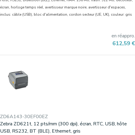
Host, RS232, Bluetooth (BLE), Ethernet, RAM: 256 Mo, flash: 512 Mo, décolleur,
écran, horloge temps réel, avertisseur marque noire, avertisseur d'espaces,
inclus: câble (USB), bloc d'alimentation, cordon secteur (UE, UK), couleur: gris
en réappro.
Prix
612,59 €
ZD6A143-30EF00EZ
Zebra ZD621t, 12 pts/mm (300 dpi), écran, RTC, USB, hôte
USB, RS232, BT (BLE), Ethernet, gris