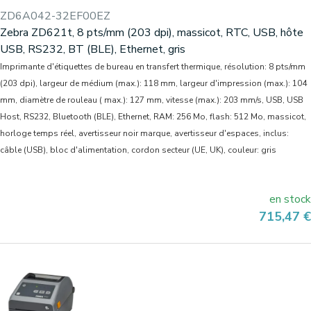
ZD6A042-32EF00EZ
Zebra ZD621t, 8 pts/mm (203 dpi), massicot, RTC, USB, hôte
USB, RS232, BT (BLE), Ethernet, gris
Imprimante d'étiquettes de bureau en transfert thermique, résolution: 8 pts/mm
(203 dpi), largeur de médium (max.): 118 mm, largeur d'impression (max.): 104
mm, diamètre de rouleau ( max.): 127 mm, vitesse (max.): 203 mm/s, USB, USB
Host, RS232, Bluetooth (BLE), Ethernet, RAM: 256 Mo, flash: 512 Mo, massicot,
horloge temps réel, avertisseur noir marque, avertisseur d'espaces, inclus:
câble (USB), bloc d'alimentation, cordon secteur (UE, UK), couleur: gris
en stock
Prix
715,47 €