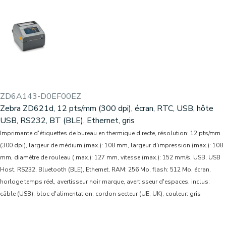
ZD6A143-D0EF00EZ
Zebra ZD621d, 12 pts/mm (300 dpi), écran, RTC, USB, hôte
USB, RS232, BT (BLE), Ethernet, gris
Imprimante d'étiquettes de bureau en thermique directe, résolution: 12 pts/mm
(300 dpi), largeur de médium (max.): 108 mm, largeur d'impression (max.): 108
mm, diamètre de rouleau ( max.): 127 mm, vitesse (max.): 152 mm/s, USB, USB
Host, RS232, Bluetooth (BLE), Ethernet, RAM: 256 Mo, flash: 512 Mo, écran,
horloge temps réel, avertisseur noir marque, avertisseur d'espaces, inclus:
câble (USB), bloc d'alimentation, cordon secteur (UE, UK), couleur: gris