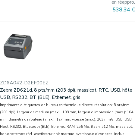
en réappro.
Prix
538,34 €
ZD6A042-D2EF00EZ
Zebra ZD621d, 8 pts/mm (203 dpi), massicot, RTC, USB, hôte
USB, RS232, BT (BLE), Ethernet, gris
Imprimante d'étiquettes de bureau en thermique directe, résolution: 8 pts/mm
(203 dpi), largeur de médium (max.): 108 mm, largeur d'impression (max.): 104
mm, diamètre de rouleau ( max.): 127 mm, vitesse (max.): 203 mm/s, USB, USB
Host, RS232, Bluetooth (BLE), Ethernet, RAM: 256 Mo, flash: 512 Mo, massicot,
horloge temps réel, avertisseur noir marque, avertisseur d'espaces, inclus: