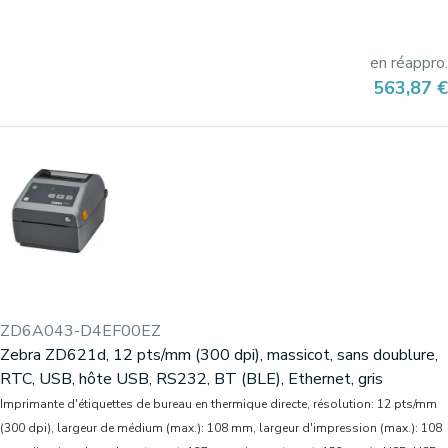
en réappro.
Prix
563,87 €
ZD6A043-D4EF00EZ
Zebra ZD621d, 12 pts/mm (300 dpi), massicot, sans doublure,
RTC, USB, hôte USB, RS232, BT (BLE), Ethernet, gris
Imprimante d'étiquettes de bureau en thermique directe, résolution: 12 pts/mm
(300 dpi), largeur de médium (max.): 108 mm, largeur d'impression (max.): 108