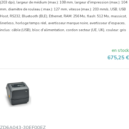
(203 dpi), largeur de médium (max.): 108 mm, largeur d'impression (max.): 104
mm, diamètre de rouleau ( max.): 127 mm, vitesse (max.): 203 mm/s, USB, USB
Host, RS232, Bluetooth (BLE), Ethernet, RAM: 256 Mo, flash: 512 Mo, massicot,
linerless, horloge temps réel, avertisseur marque noire, avertisseur d'espaces,
inclus: câble (USB), bloc d'alimentation, cordon secteur (UE, UK), couleur: gris
en stock
Prix
675,25 €
ZD6A043-30EF00EZ