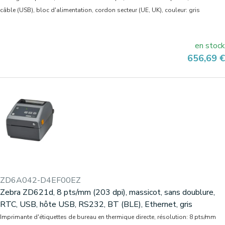
câble (USB), bloc d'alimentation, cordon secteur (UE, UK), couleur: gris
en stock
Prix
656,69 €
ZD6A042-D4EF00EZ
Zebra ZD621d, 8 pts/mm (203 dpi), massicot, sans doublure,
RTC, USB, hôte USB, RS232, BT (BLE), Ethernet, gris
Imprimante d'étiquettes de bureau en thermique directe, résolution: 8 pts/mm