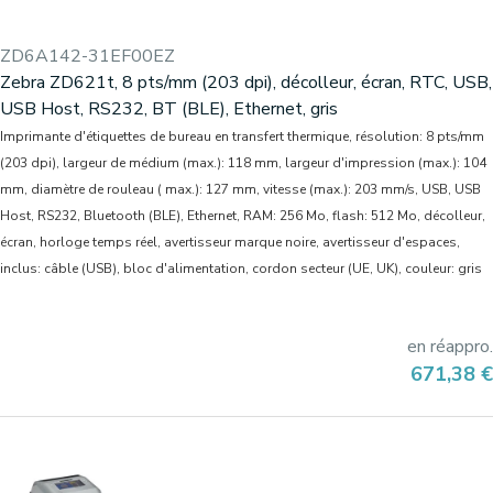
ZD6A142-31EF00EZ
Zebra ZD621t, 8 pts/mm (203 dpi), décolleur, écran, RTC, USB,
USB Host, RS232, BT (BLE), Ethernet, gris
Imprimante d'étiquettes de bureau en transfert thermique, résolution: 8 pts/mm
(203 dpi), largeur de médium (max.): 118 mm, largeur d'impression (max.): 104
mm, diamètre de rouleau ( max.): 127 mm, vitesse (max.): 203 mm/s, USB, USB
Host, RS232, Bluetooth (BLE), Ethernet, RAM: 256 Mo, flash: 512 Mo, décolleur,
écran, horloge temps réel, avertisseur marque noire, avertisseur d'espaces,
inclus: câble (USB), bloc d'alimentation, cordon secteur (UE, UK), couleur: gris
en réappro.
Prix
671,38 €