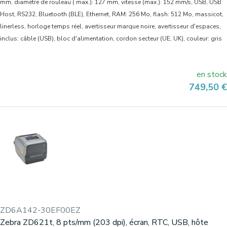
mm, diamètre de rouleau ( max.): 127 mm, vitesse (max.): 152 mm/s, USB, USB
Host, RS232, Bluetooth (BLE), Ethernet, RAM: 256 Mo, flash: 512 Mo, massicot,
linerless, horloge temps réel, avertisseur marque noire, avertisseur d'espaces,
inclus: câble (USB), bloc d'alimentation, cordon secteur (UE, UK), couleur: gris
en stock
Prix
749,50 €
ZD6A142-30EF00EZ
Zebra ZD621t, 8 pts/mm (203 dpi), écran, RTC, USB, hôte