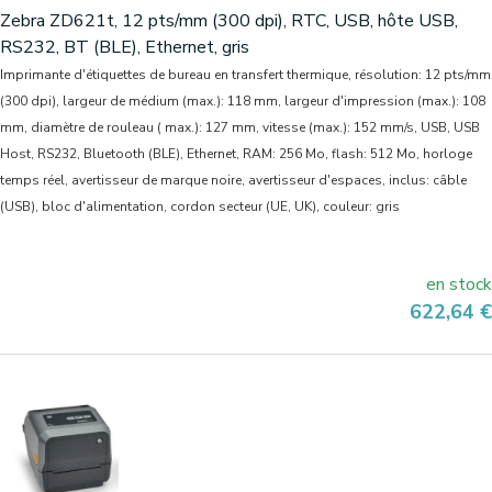
Zebra ZD621t, 12 pts/mm (300 dpi), RTC, USB, hôte USB,
RS232, BT (BLE), Ethernet, gris
Imprimante d'étiquettes de bureau en transfert thermique, résolution: 12 pts/mm
(300 dpi), largeur de médium (max.): 118 mm, largeur d'impression (max.): 108
mm, diamètre de rouleau ( max.): 127 mm, vitesse (max.): 152 mm/s, USB, USB
Host, RS232, Bluetooth (BLE), Ethernet, RAM: 256 Mo, flash: 512 Mo, horloge
temps réel, avertisseur de marque noire, avertisseur d'espaces, inclus: câble
(USB), bloc d'alimentation, cordon secteur (UE, UK), couleur: gris
en stock
Prix
622,64 €