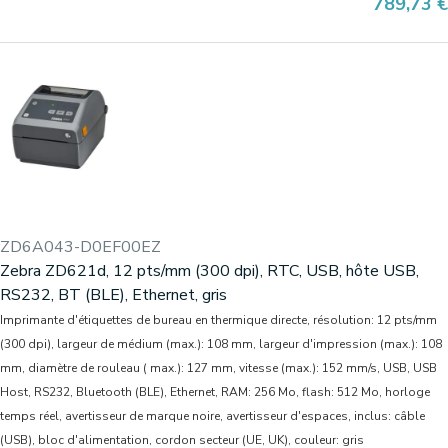
Prix
789,73 €
ZD6A043-D0EF00EZ
Zebra ZD621d, 12 pts/mm (300 dpi), RTC, USB, hôte USB,
RS232, BT (BLE), Ethernet, gris
Imprimante d'étiquettes de bureau en thermique directe, résolution: 12 pts/mm
(300 dpi), largeur de médium (max.): 108 mm, largeur d'impression (max.): 108
mm, diamètre de rouleau ( max.): 127 mm, vitesse (max.): 152 mm/s, USB, USB
Host, RS232, Bluetooth (BLE), Ethernet, RAM: 256 Mo, flash: 512 Mo, horloge
temps réel, avertisseur de marque noire, avertisseur d'espaces, inclus: câble
(USB), bloc d'alimentation, cordon secteur (UE, UK), couleur: gris