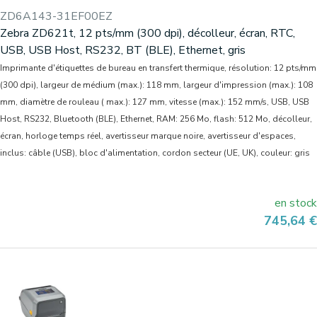
ZD6A143-31EF00EZ
Zebra ZD621t, 12 pts/mm (300 dpi), décolleur, écran, RTC,
USB, USB Host, RS232, BT (BLE), Ethernet, gris
Imprimante d'étiquettes de bureau en transfert thermique, résolution: 12 pts/mm
(300 dpi), largeur de médium (max.): 118 mm, largeur d'impression (max.): 108
mm, diamètre de rouleau ( max.): 127 mm, vitesse (max.): 152 mm/s, USB, USB
Host, RS232, Bluetooth (BLE), Ethernet, RAM: 256 Mo, flash: 512 Mo, décolleur,
écran, horloge temps réel, avertisseur marque noire, avertisseur d'espaces,
inclus: câble (USB), bloc d'alimentation, cordon secteur (UE, UK), couleur: gris
en stock
Prix
745,64 €