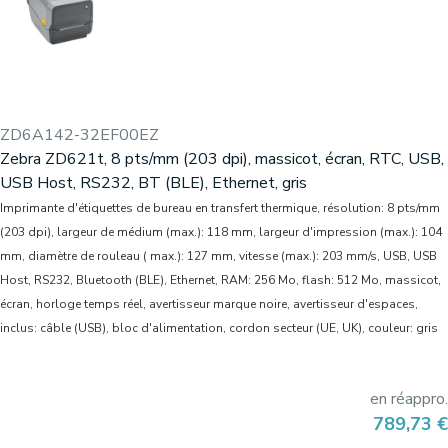
ZD6A142-32EF00EZ
Zebra ZD621t, 8 pts/mm (203 dpi), massicot, écran, RTC, USB,
USB Host, RS232, BT (BLE), Ethernet, gris
Imprimante d'étiquettes de bureau en transfert thermique, résolution: 8 pts/mm
(203 dpi), largeur de médium (max.): 118 mm, largeur d'impression (max.): 104
mm, diamètre de rouleau ( max.): 127 mm, vitesse (max.): 203 mm/s, USB, USB
Host, RS232, Bluetooth (BLE), Ethernet, RAM: 256 Mo, flash: 512 Mo, massicot,
écran, horloge temps réel, avertisseur marque noire, avertisseur d'espaces,
inclus: câble (USB), bloc d'alimentation, cordon secteur (UE, UK), couleur: gris
en réappro.
Prix
789,73 €