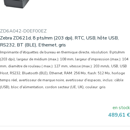
ZD6A042-D0EF00EZ
Zebra ZD621d, 8 pts/mm (203 dpi), RTC, USB, hôte USB,
RS232, BT (BLE), Ethernet, gris
Imprimante d'étiquettes de bureau en thermique directe, résolution: 8 pts/mm
(203 dpi), largeur de médium (max.): 108 mm, largeur d'impression (max.): 104
mm, diamètre de rouleau ( max.): 127 mm, vitesse (max.): 203 mm/s, USB, USB
Host, RS232, Bluetooth (BLE), Ethernet, RAM: 256 Mo, flash: 512 Mo, horloge
temps réel, avertisseur de marque noire, avertisseur d'espaces, inclus: câble
(USB), bloc d'alimentation, cordon secteur (UE, UK), couleur: gris
en stock
Prix
489,61 €