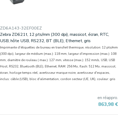
ZD6A143-32EF00EZ
Zebra ZD621t, 12 pts/mm (300 dpi), massicot, écran, RTC,
USB, hôte USB, RS232, BT (BLE), Ethernet, gris
Imprimante d'étiquettes de bureau en transfert thermique, résolution: 12 pts/mm
(300 dpi), largeur de médium (max.): 118 mm, largeur d'impression (max.): 108
mm, diamètre de rouleau ( max.): 127 mm, vitesse (max.): 152 mm/s, USB, USB
Host, RS232, Bluetooth (BLE), Ethernet, RAM: 256 Mo, flash: 512 Mo, massicot,
écran, horloge temps réel, avertisseur marque noire, avertisseur d'espaces,
inclus: câble (USB), bloc d'alimentation, cordon secteur (UE, UK), couleur: gris
en réappro.
Prix
863,98 €