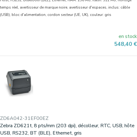
Host, RS232, Bluetooth (BLE), Ethernet, RAM: 256 Mo, flash: 512 Mo, horloge
temps réel, avertisseur de marque noire, avertisseur d'espaces, inclus: câble
(USB), bloc d'alimentation, cordon secteur (UE, UK), couleur: gris
en stock
Prix
548,40 €
ZD6A042-31EF00EZ
Zebra ZD621t, 8 pts/mm (203 dpi), décolleur, RTC, USB, hôte
USB, RS232, BT (BLE), Ethernet, gris