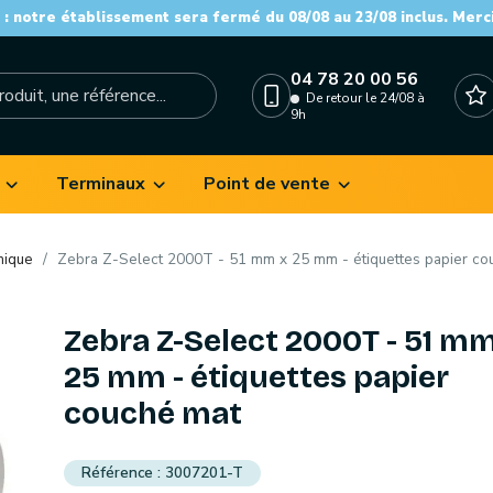
: notre établissement sera fermé du 08/08 au 23/08 inclus. Merc
04 78 20 00 56
De retour le 24/08 à
9h
Terminaux
Point de vente
mique
Zebra Z-Select 2000T - 51 mm x 25 mm - étiquettes papier co
Zebra Z-Select 2000T - 51 mm
25 mm - étiquettes papier
couché mat
3007201-T