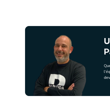
U
P
Que
l'é
dev