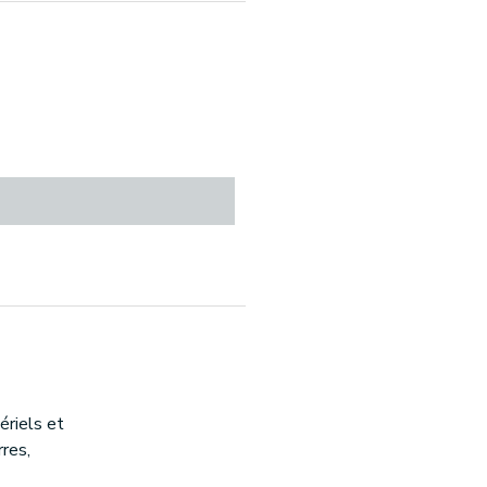
riels et
rres,