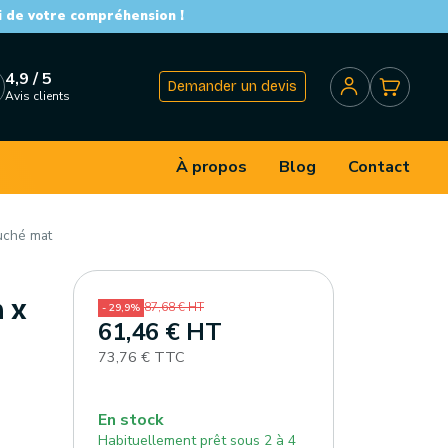
i de votre compréhension !
4,9 / 5
Demander un devis
Avis clients
À propos
Blog
Contact
uché mat
 x
87,68 € HT
- 29,9%
61,46 € HT
73,76 € TTC
En stock
Habituellement prêt sous 2 à 4