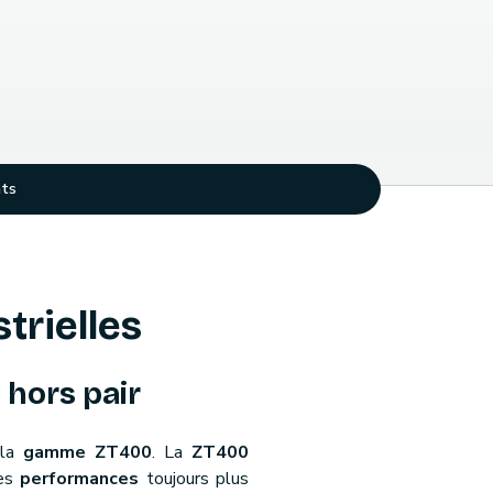
ts
trielles
 hors pair
la
gamme ZT400
. La
ZT400
es
performances
toujours plus