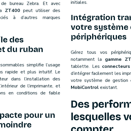
initiales.
 de bureau Zebra. Et avec
 la
ZT400
peut utiliser des
Intégration tr
ciés à d’autres marques
votre système 
périphériques
le des
t du ruban
Gérez tous vos périphéri
notamment la
gamme ZT
sommables simplifie l’usage
tablette. Les
connecteur
s rapide et plus intuitif. Le
d’intégrer facilement les im
teur dans l’installation des
votre système de gestion
ntérieur de l’imprimante, et
MobiControl
existant.
tions en conditions de faible
Des perfor
pacte pour un
lesquelles 
moindre
compter