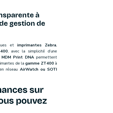
ansparente à
de gestion de
ques et
imprimantes Zebra
,
400
, avec la simplicité d’une
s MDM Print DNA
permettent
primantes de la
gamme ZT400
à
 en réseau
AirWatch ou SOTI
mances sur
vous pouvez