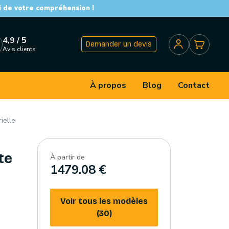
i de votre compréhension !
4,9 / 5
Demander un devis
Avis clients
À propos
Blog
Contact
ielle
te
À partir de
1479.08 €
Voir tous les modèles
(30)