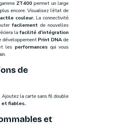
a gamme
ZT400
permet un large
 plus encore. Visualisez l’état de
actile couleur.
La connectivité
jouter
facilement
de nouvelles
réciera la
facilité d’intégration
ls de développement
Print DNA
de
t les
performances
qui vous
in.
ions de
 Ajoutez la carte sans fil double
 et fiables.
nsommables et