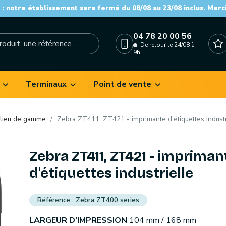
: notre établissement sera fermé du 08/08 au 23/08 inclus. Merc
04 78 20 00 56
De retour le 24/08 à
9h
Terminaux
Point de vente
lieu de gamme
Zebra ZT411, ZT421 - imprimante d'étiquettes industr
Zebra ZT411, ZT421 - impriman
d'étiquettes industrielle
Zebra ZT400 series
LARGEUR D’IMPRESSION
104 mm / 168 mm