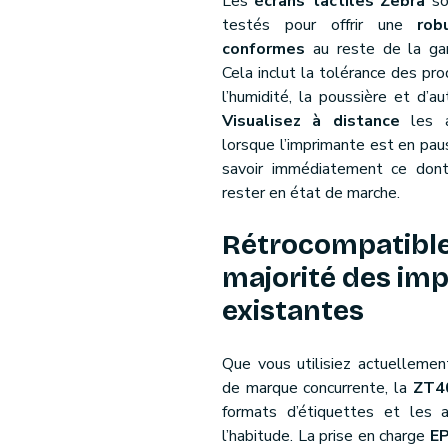
Les
écrans tactiles Zebra
so
testés pour offrir une
rob
conformes
au reste de la g
Cela inclut la tolérance des pr
l’humidité, la poussière et d’a
Visualisez à distance
les a
lorsque l’imprimante est en paus
savoir immédiatement ce dont
rester en état de marche.
Rétrocompatible
majorité des im
existantes
Que vous utilisiez actuellemen
de marque concurrente, la
ZT4
formats d’étiquettes et les 
l’habitude. La prise en charge
EP