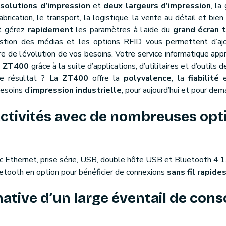
ésolutions d’impression
et
deux largeurs d’impression
, l
abrication, le transport, la logistique, la vente au détail et bien
et gérez
rapidement
les paramètres à l’aide du
grand écran t
 gestion des médias et les options RFID vous permettent d’a
re de l’évolution de vos besoins. Votre service informatique app
s ZT400
grâce à la suite d’applications, d’utilitaires et d’outi
Le résultat ? La
ZT400
offre la
polyvalence
, la
fiabilité
e
esoins d’
impression industrielle
, pour aujourd’hui et pour dema
activités avec de nombreuses opt
ec Ethernet, prise série, USB, double hôte USB et Bluetooth 4.1.
etooth en option pour bénéficier de connexions
sans fil rapides
native d’un large éventail de co