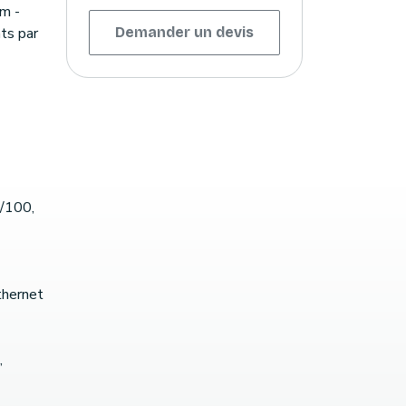
m -
ts par
Demander un devis
0/100,
thernet
,