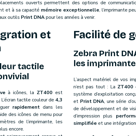
lacements ouverts permettent des options de communicatio
t et à sa capacité
mémoire exceptionnelle
, l’imprimante pe
aux outils
Print DNA
pour les années à venir.
égration et
Facilité de 
n
Zebra Print DN
les imprimantes
eur tactile
nvivial
L’aspect matériel de vos imp
n’est pas tout : La
ZT400 
ive
à icônes, la
ZT400
est
système d’exploitation conç
. L’écran tactile couleur de
4,3
et
Print DNA
, une série d’o
iguer
rapidement
dans les
de développement et de visib
’aide des icônes de menu pour
d’impression plus
perform
amètres de l’imprimante, les
simplifiée
et une intégratio
plus encore.