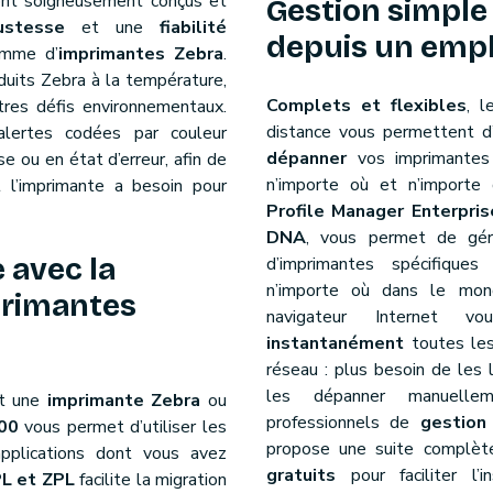
nt soigneusement conçus et
Gestion simple 
ustesse
et une
fiabilité
depuis un emp
amme d’
imprimantes Zebra
.
oduits Zebra à la température,
Complets et flexibles
, 
utres défis environnementaux.
distance vous permettent d’
lertes codées par couleur
dépanner
vos imprimante
e ou en état d’erreur, afin de
n’importe où et n’import
 l’imprimante a besoin pour
Profile Manager Enterpris
DNA
, vous permet de gér
 avec la
d’imprimantes spécifique
n’importe où dans le mon
primantes
navigateur Internet
instantanément
toutes les
réseau : plus besoin de les l
les dépanner manuelle
t une
imprimante Zebra
ou
professionnels de
gestion 
00
vous permet d’utiliser les
propose une suite complète
applications dont vous avez
gratuits
pour faciliter l’i
L et ZPL
facilite la migration