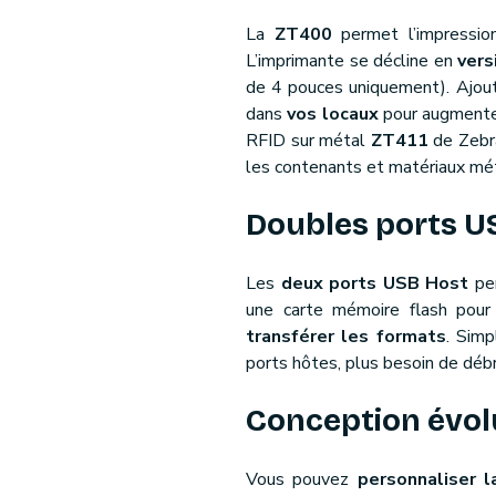
La
ZT400
permet l’impressio
L’imprimante se décline en
vers
de 4 pouces uniquement). Ajou
dans
vos locaux
pour augmenter 
RFID sur métal
ZT411
de Zebra
les contenants et matériaux mét
Doubles ports US
Les
deux ports USB Host
per
une carte mémoire flash pour 
transférer les formats
. Simp
ports hôtes, plus besoin de débr
Conception évolu
Vous pouvez
personnaliser 