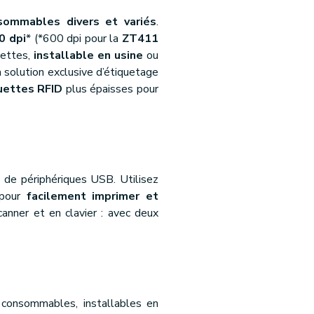
sommables divers et variés
.
0 dpi
* (*600 dpi pour la
ZT411
uettes,
installable en usine
ou
a solution exclusive d’étiquetage
uettes RFID
plus épaisses pour
 de périphériques USB. Utilisez
 pour
facilement imprimer et
anner et en clavier : avec deux
consommables, installables en