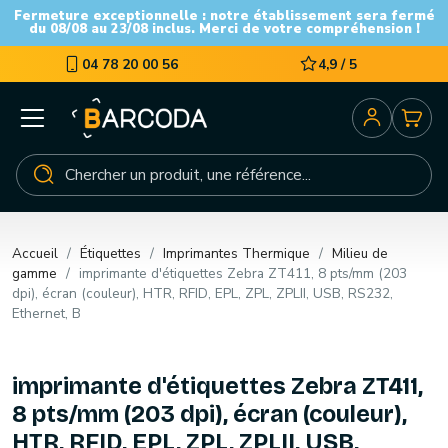
Fermeture exceptionnelle : notre établissement sera fermé
du 08/08 au 23/08 inclus. Merci de votre compréhension !
04 78 20 00 56
4,9 / 5
Accueil
Étiquettes
Imprimantes Thermique
Milieu de
gamme
imprimante d'étiquettes Zebra ZT411, 8 pts/mm (203
dpi), écran (couleur), HTR, RFID, EPL, ZPL, ZPLII, USB, RS232,
Ethernet, B
imprimante d'étiquettes Zebra ZT411,
8 pts/mm (203 dpi), écran (couleur),
HTR, RFID, EPL, ZPL, ZPLII, USB,