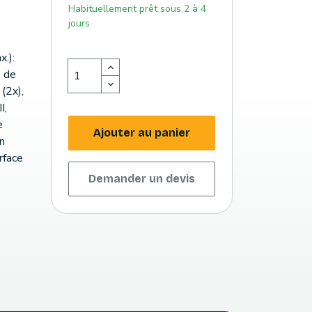
Habituellement prêt sous 2 à 4
jours
.):
e de
(2x),
I,
e
Ajouter au panier
on
rface
Demander un devis