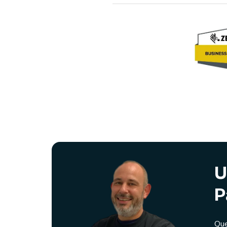
U
P
Que