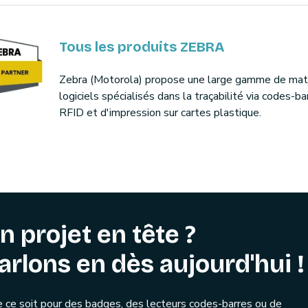
Tous les produits ZEBRA
Zebra (Motorola) propose une large gamme de maté
logiciels spécialisés dans la traçabilité via codes-ba
RFID et d'impression sur cartes plastique.
n projet en tête ?
arlons en dès aujourd'hui !
 ce soit pour des badges, des lecteurs codes-barres ou de