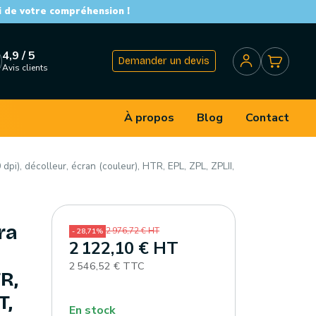
i de votre compréhension !
4,9 / 5
Demander un devis
Avis clients
À propos
Blog
Contact
pi), décolleur, écran (couleur), HTR, EPL, ZPL, ZPLII,
ra
2 976,72 € HT
- 28,71%
2 122,10 € HT
2 546,52 € TTC
R,
T,
En stock