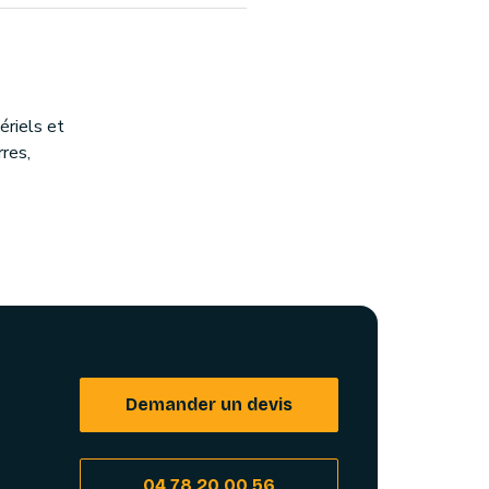
riels et
rres,
Demander un devis
04 78 20 00 56