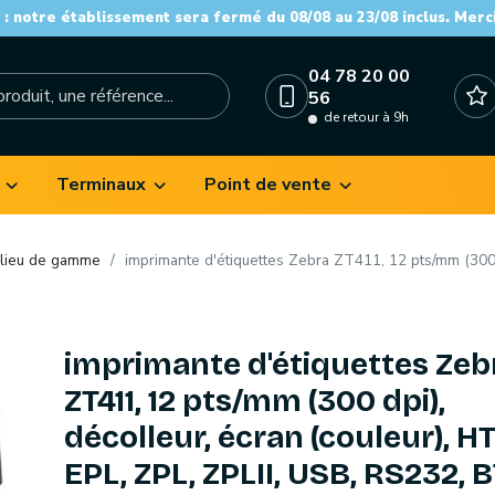
: notre établissement sera fermé du 08/08 au 23/08 inclus. Merc
04 78 20 00
56
de retour à 9h
Terminaux
Point de vente
lieu de gamme
imprimante d'étiquettes Zebra ZT411, 12 pts/mm (300 d
imprimante d'étiquettes Zeb
ZT411, 12 pts/mm (300 dpi),
décolleur, écran (couleur), HT
EPL, ZPL, ZPLII, USB, RS232, B