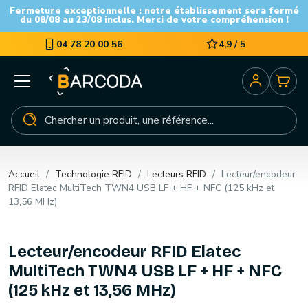
Fermeture exceptionnelle : notre établissement sera fermé
du 08/08 au 23/08 inclus. Merci de votre compréhension !
04 78 20 00 56
4,9 / 5
Accueil
Technologie RFID
Lecteurs RFID
Lecteur/encodeur
RFID Elatec MultiTech TWN4 USB LF + HF + NFC (125 kHz et
13,56 MHz)
Lecteur/encodeur RFID Elatec
MultiTech TWN4 USB LF + HF + NFC
(125 kHz et 13,56 MHz)