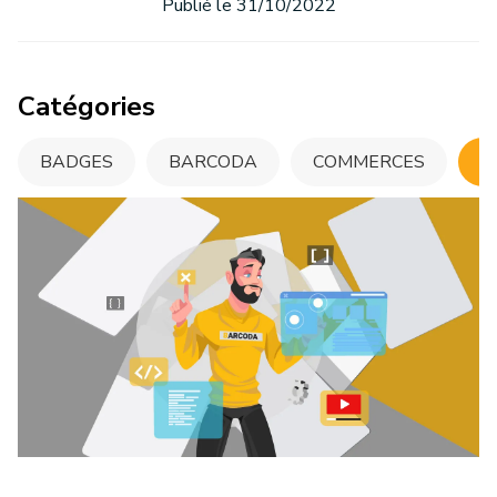
Publié le 31/10/2022
Catégories
BADGES
BARCODA
COMMERCES
C