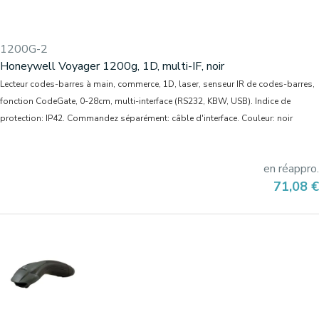
1200G-2
Honeywell Voyager 1200g, 1D, multi-IF, noir
Lecteur codes-barres à main, commerce, 1D, laser, senseur IR de codes-barres,
fonction CodeGate, 0-28cm, multi-interface (RS232, KBW, USB). Indice de
protection: IP42. Commandez séparément: câble d'interface. Couleur: noir
en réappro.
Prix
71,08 €