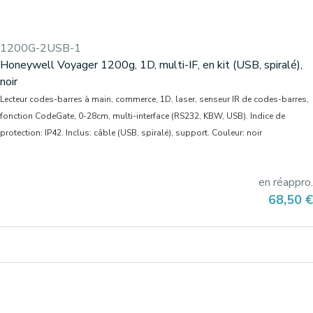
1200G-2USB-1
Honeywell Voyager 1200g, 1D, multi-IF, en kit (USB, spiralé),
noir
Lecteur codes-barres à main, commerce, 1D, laser, senseur IR de codes-barres,
fonction CodeGate, 0-28cm, multi-interface (RS232, KBW, USB). Indice de
protection: IP42. Inclus: câble (USB, spiralé), support. Couleur: noir
en réappro.
Prix
68,50 €