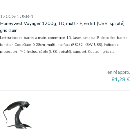
1200G-1USB-1
Honeywell Voyager 1200g, 1D, multi-IF, en kit (USB, spiralé),
gris clair
Lecteur codes-barres à main, commerce, 1D, laser, senseur IR de codes-barres,
fonction CodeGate, 0-28cm, multi-interface (RS232, KBW, USB). Indice de
protection: IP42. Inclus: câble (USB, spiralé), support. Couleur: gris clair
en réappro.
Prix
81,28 €