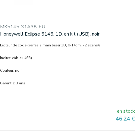
MK5145-31A38-EU
Honeywell Eclipse 5145, 1D, en kit (USB), noir
Lecteur de code-barres à main laser 1D, 0-14cm, 72 scans/s.
Inclus: câble (USB)
Couleur: noir
Garantie: 3 ans
en stock
Prix
46,24 €