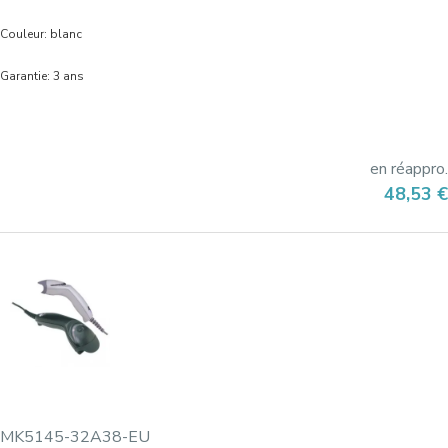
Couleur: blanc
Garantie: 3 ans
en réappro.
Prix
48,53 €
MK5145-32A38-EU