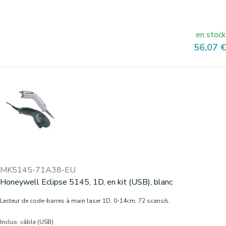
en stock
Prix
56,07 €
MK5145-71A38-EU
Honeywell Eclipse 5145, 1D, en kit (USB), blanc
Lecteur de code-barres à main laser 1D, 0-14cm, 72 scans/s.
Inclus: câble (USB)