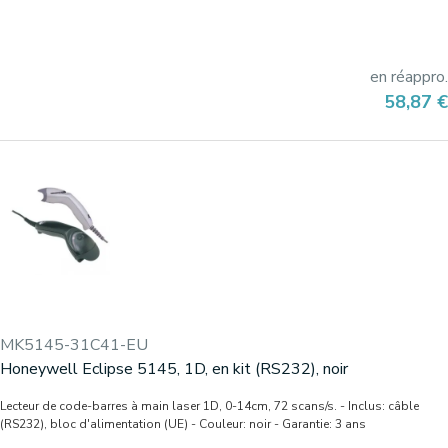
en réappro.
Prix
58,87 €
MK5145-31C41-EU
Honeywell Eclipse 5145, 1D, en kit (RS232), noir
Lecteur de code-barres à main laser 1D, 0-14cm, 72 scans/s. - Inclus: câble
(RS232), bloc d'alimentation (UE) - Couleur: noir - Garantie: 3 ans