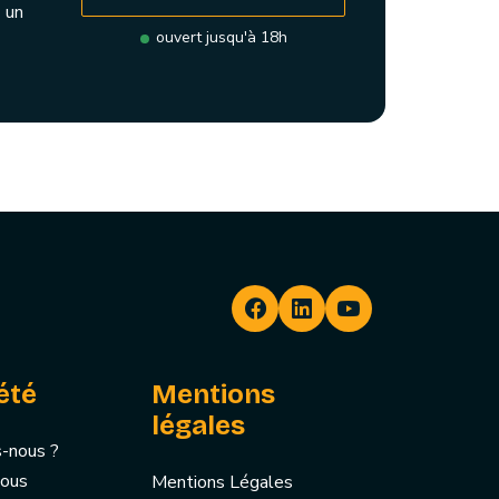
 un
ouvert jusqu'à 18h
été
Mentions
légales
-nous ?
nous
Mentions Légales