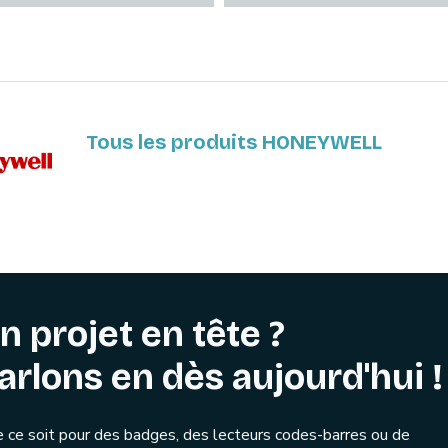
Tous les produits HONEYWELL
n projet en tête ?
arlons en dès aujourd'hui !
 ce soit pour des badges, des lecteurs codes-barres ou de