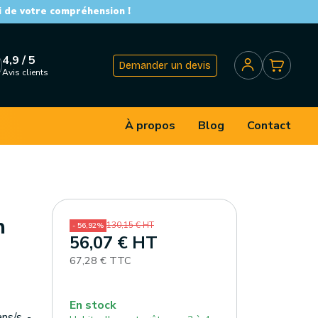
i de votre compréhension !
4,9 / 5
Demander un devis
Avis clients
À propos
Blog
Contact
n
130,15 € HT
- 56,92%
56,07 € HT
67,28 € TTC
En stock
ns/s. -