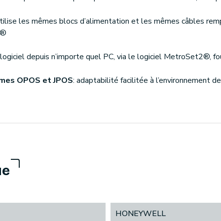
 utilise les mêmes blocs d’alimentation et les mêmes câbles remp
t®
rologiciel depuis n’importe quel PC, via le logiciel MetroSet2®, f
tèmes OPOS et JPOS
: adaptabilité facilitée à l’environnement de l
ue
HONEYWELL