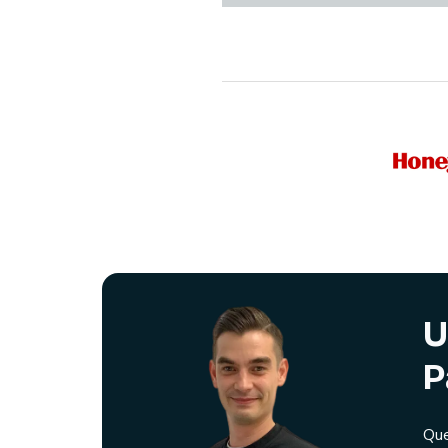
U
P
Que