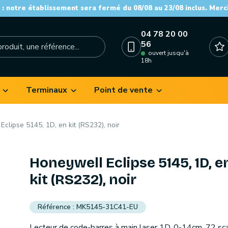
: notre établissement sera fermé du 08/08 au 23/08 inclus. Merc
04 78 20 00
56
ouvert jusqu'à
18h
Terminaux
Point de vente
clipse 5145, 1D, en kit (RS232), noir
Honeywell Eclipse 5145, 1D, e
kit (RS232), noir
MK5145-31C41-EU
Lecteur de code-barres à main laser 1D, 0-14cm, 72 sca