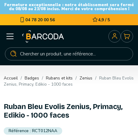
Fermeture exceptionnelle : notre établissement sera fermé
du 08/08 au 23/08 inclus. Merci de votre compréhension !
04 78 20 00 56
4,9 / 5
Accueil
Badges
Rubans et kits
Zenius
Ruban Bleu Evolis
Zenius, Primacy, Edikio - 1000 faces
Ruban Bleu Evolis Zenius, Primacy,
Edikio - 1000 faces
RCT012NAA