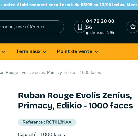
: notre établissement sera fermé du 08/08 au 23/08 inclus. Merc
04 78 20 00
56
de retour à 9h
Terminaux
Point de vente
an Rouge Evolis Zenius, Primacy, Edikio - 1000 faces
Ruban Rouge Evolis Zenius,
Primacy, Edikio - 1000 faces
RCT013NAA
Capacité : 1000 faces