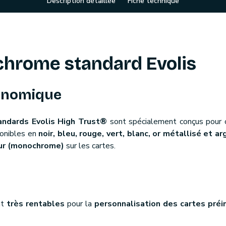
Description détaillée
Fiche technique
hrome standard Evolis
conomique
ndards Evolis High Trust®
sont spécialement conçus pour o
ponibles en
noir, bleu, rouge, vert, blanc, or métallisé et a
ur (monochrome)
sur les cartes.
nt
très rentables
pour la
personnalisation des cartes pré