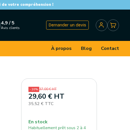
i de votre compréhension !
4,9 / 5
Demander un devis
Avis clients
À propos
Blog
Contact
37,00 € HT
- 20%
29,60 € HT
35,52 € TTC
En stock
Habituellement prêt sous 2 à 4