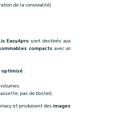
tion de la convivialité).
lis Easy4pro
sont destinés aux
sommables compacts
avec un
 optimisé
:
s volumes.
assette, pas de blister).
imacy et produisent des
images