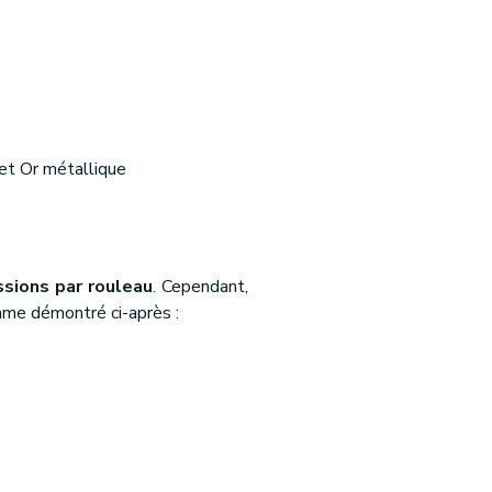
 et Or métallique
sions par rouleau
. Cependant,
mme démontré ci-après :