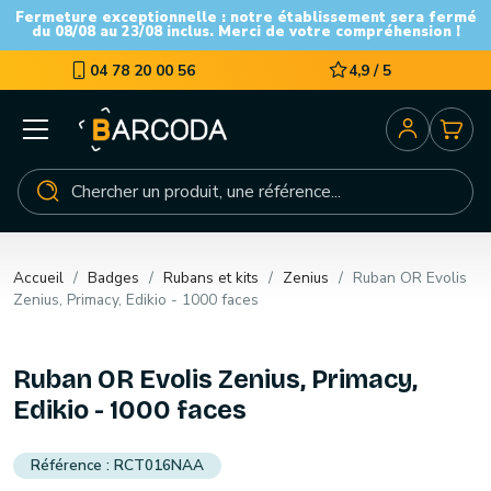
Fermeture exceptionnelle : notre établissement sera fermé
du 08/08 au 23/08 inclus. Merci de votre compréhension !
04 78 20 00 56
4,9 / 5
Accueil
Badges
Rubans et kits
Zenius
Ruban OR Evolis
Zenius, Primacy, Edikio - 1000 faces
Ruban OR Evolis Zenius, Primacy,
Edikio - 1000 faces
RCT016NAA