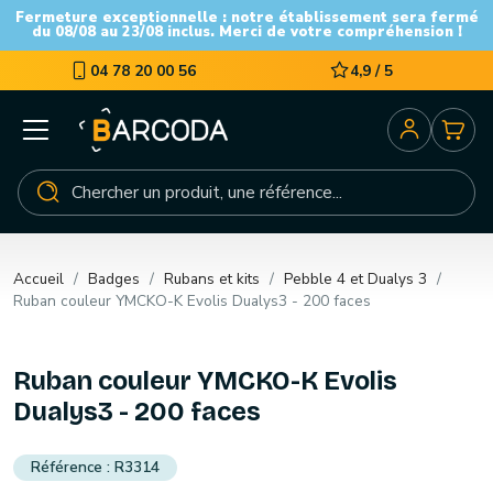
Fermeture exceptionnelle : notre établissement sera fermé
du 08/08 au 23/08 inclus. Merci de votre compréhension !
04 78 20 00 56
4,9 / 5
Accueil
Badges
Rubans et kits
Pebble 4 et Dualys 3
Ruban couleur YMCKO-K Evolis Dualys3 - 200 faces
Ruban couleur YMCKO-K Evolis
Dualys3 - 200 faces
R3314