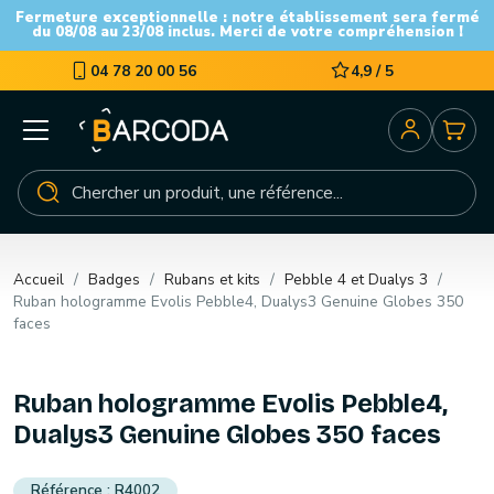
Fermeture exceptionnelle : notre établissement sera fermé
du 08/08 au 23/08 inclus. Merci de votre compréhension !
04 78 20 00 56
4,9 / 5
Accueil
Badges
Rubans et kits
Pebble 4 et Dualys 3
Ruban hologramme Evolis Pebble4, Dualys3 Genuine Globes 350
faces
Ruban hologramme Evolis Pebble4,
Dualys3 Genuine Globes 350 faces
R4002