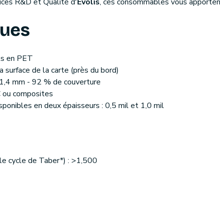
ices R&D et Qualité d'
Evolis
, ces consommables vous apporte
ques
ts en PET
 surface de la carte (près du bord)
51,4 mm - 92 % de couverture
C ou composites
ponibles en deux épaisseurs : 0,5 mil et 1,0 mil
 le cycle de Taber*) : >1,500