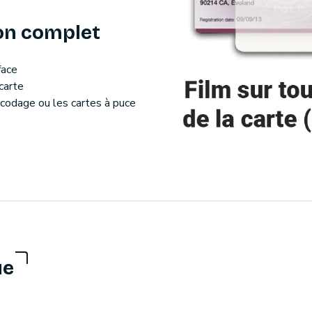
ion complet
face
carte
ncodage ou les cartes à puce
ue