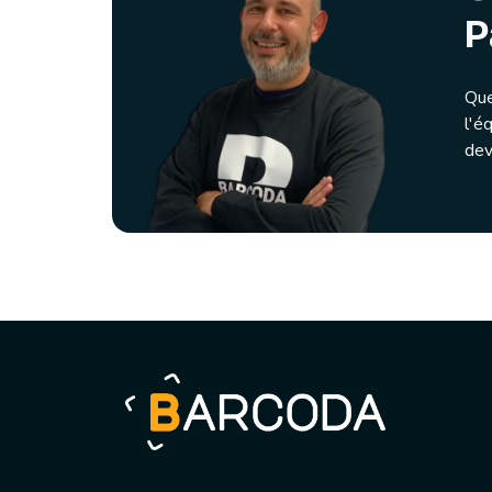
P
Que
l'é
dev