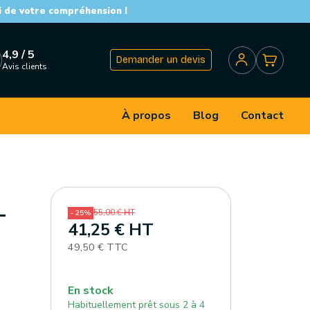
i de votre compréhension !
4,9 / 5
Demander un devis
Avis clients
À propos
Blog
Contact
-
55,00 € HT
- 25%
41,25 € HT
49,50 € TTC
En stock
Habituellement prêt sous 2 à 4