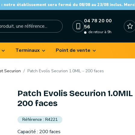
: notre établissement sera fermé du 08/08 au 23/08 inclus. Merc
04 78 20 00
56
de retour à 9h
Terminaux
Point de vente
et Securion
Patch Evolis Securion 1.0MIL - 200 faces
Patch Evolis Securion 1.0MIL 
200 faces
R4221
Capacité : 200 faces