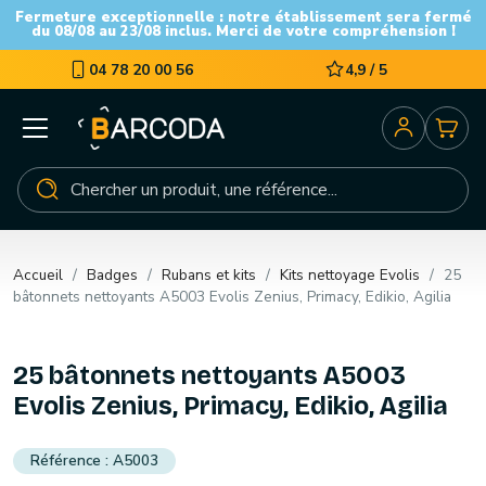
Fermeture exceptionnelle : notre établissement sera fermé
du 08/08 au 23/08 inclus. Merci de votre compréhension !
04 78 20 00 56
4,9 / 5
Accueil
Badges
Rubans et kits
Kits nettoyage Evolis
25
bâtonnets nettoyants A5003 Evolis Zenius, Primacy, Edikio, Agilia
25 bâtonnets nettoyants A5003
Evolis Zenius, Primacy, Edikio, Agilia
A5003