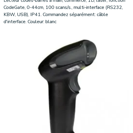
Lecteur codes-barres à main, commerce, 1D, laser, fonction
CodeGate, 0-44cm, 100 scans/s., multi-interface (RS232,
KBW, USB), IP41. Commandez séparément: câble
d'interface. Couleur: blanc