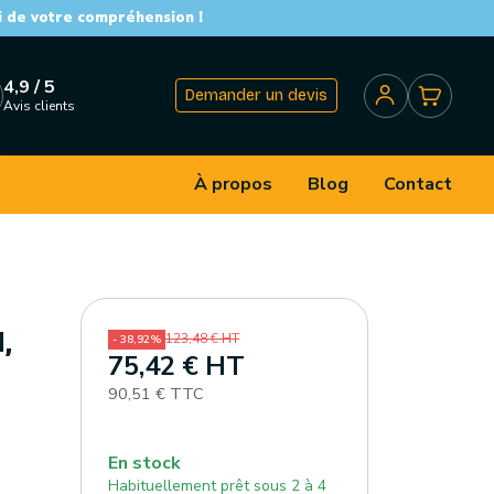
i de votre compréhension !
4,9 / 5
Demander un devis
Avis clients
À propos
Blog
Contact
,
123,48 € HT
- 38,92%
75,42 € HT
90,51 € TTC
En stock
Habituellement prêt sous 2 à 4