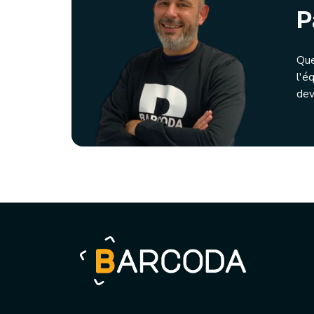
P
Que
l'é
dev