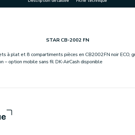
Description détaillée
Fiche technique
STAR CB-2002 FN
llets à plat et 8 compartiments pièces en CB2002FN noir ECO, gr
on – option mobile sans fil DK-AirCash disponible
ue