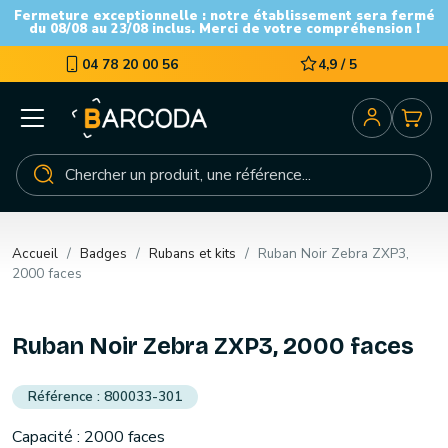
Fermeture exceptionnelle : notre établissement sera fermé
du 08/08 au 23/08 inclus. Merci de votre compréhension !
04 78 20 00 56
4,9 / 5
Accueil
Badges
Rubans et kits
Ruban Noir Zebra ZXP3,
2000 faces
Ruban Noir Zebra ZXP3, 2000 faces
800033-301
Capacité : 2000 faces