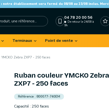
: notre établissement sera fermé du 08/08 au 23/08 inclus. Merc
04 78 20 00 56
De retour le 24/08 à
9h
Terminaux
Point de vente
r YMCKO Zebra ZXP7 - 250 faces
Ruban couleur YMCKO Zebra
ZXP7 - 250 faces
800077-740EM
Capacité : 250 faces