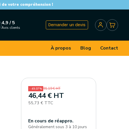
i de votre compréhension !
4,9 / 5
Demander un devis
Avis clients
À propos
Blog
Contact
91,19 € HT
- 49,07%
46,44 € HT
55,73 € TTC
En cours de réappro.
Généralement sous 3 à 10 jours