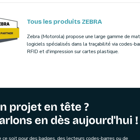
Tous les produits ZEBRA
Zebra (Motorola) propose une large gamme de maté
logiciels spécialisés dans la traçabilité via codes-ba
RFID et d'impression sur cartes plastique.
n projet en tête ?
arlons en dès aujourd'hui !
 ce soit pour des badges, des lecteurs codes-barres ou de