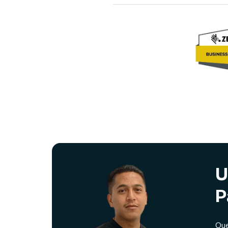
U
P
Que