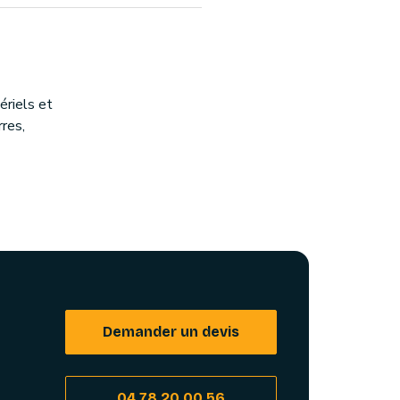
riels et
rres,
Demander un devis
04 78 20 00 56