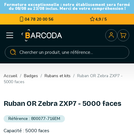
Fermeture exceptionnelle : notre établissement sera fermé
du 08/08 au 23/08 inclus. Merci de votre compréhension !
04 78 20 00 56
4,9 / 5
Accueil
Badges
Rubans et kits
Ruban OR Zebra ZXP7 -
5000 faces
Ruban OR Zebra ZXP7 - 5000 faces
800077-716EM
Capacité : 5000 faces