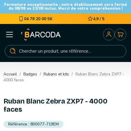
Fermeture exceptionnelle : notre établissement sera fermé
du 08/08 au 23/08 inclus. Merci de votre compréhension !
04 78 20 00 56
4,9 / 5
Accueil
Badges
Rubans et kits
Ruban Blanc Zebra ZXP7 -
4000 faces
Ruban Blanc Zebra ZXP7 - 4000
faces
800077-719EM