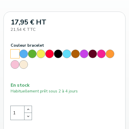
17,95 € HT
21,54 € TTC
Couleur bracelet
Bleu
Vert
Jaune
Rouge
Noir
Bleu
Marron
Violet
Bordeaux
Rose
Orange
Blanc
clair
Rose
Crème
pâle
En stock
Habituellement prêt sous 2 à 4 jours