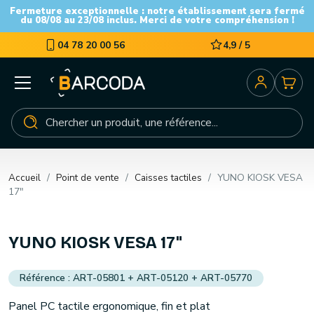
Fermeture exceptionnelle : notre établissement sera fermé
du 08/08 au 23/08 inclus. Merci de votre compréhension !
04 78 20 00 56
4,9 / 5
Accueil
Point de vente
Caisses tactiles
YUNO KIOSK VESA
17"
YUNO KIOSK VESA 17"
ART-05801 + ART-05120 + ART-05770
Panel PC tactile ergonomique, fin et plat